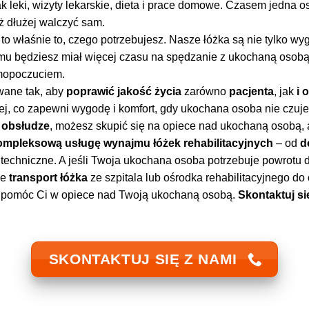
ak leki, wizyty lekarskie, dieta i prace domowe. Czasem jedna o
ż dłużej walczyć sam.
to właśnie to, czego potrzebujesz. Nasze łóżka są nie tylko wy
emu będziesz miał więcej czasu na spędzanie z ukochaną osobą 
amopoczuciem.
owane tak, aby
poprawić jakość życia
zarówno
pacjenta
, jak
i 
ej, co zapewni wygodę i komfort, gdy ukochana osoba nie czuje s
w obsłudze
, możesz skupić się na opiece nad ukochaną osobą, 
ompleksową usługę wynajmu łóżek rehabilitacyjnych
– od
d
e
techniczne. A jeśli Twoja ukochana osoba potrzebuje powrotu d
je
transport łóżka
ze szpitala lub ośrodka rehabilitacyjnego do
am pomóc Ci w opiece nad Twoją ukochaną osobą.
Skontaktuj si
SKONTAKTUJ SIĘ Z NAMI