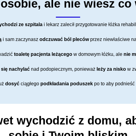
osobie, ale nie wiesz co
ychodzi ze szpitala
i lekarz zalecił przygotowanie łóżka rehab
ą
i sam zaczynasz
odczuwać ból pleców
przez niewłaściwe na
wadzić
toaletę pacjenta leżącego
w domowym łóżku, ale
nie 
 się nachylać
nad podopiecznym, ponieważ
leży za nisko
w zw
uż
dosyć
ciągłego
podkładania poduszek
po to aby podnieść 
et wychodzić z domu, ab
sobie i Twoim bliskim