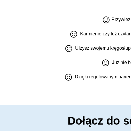
Przywiezi
Karmienie czy też czytan
Ulżysz swojemu kręgosłupow
Już nie b
Dzięki regulowanym barierk
Dołącz do s