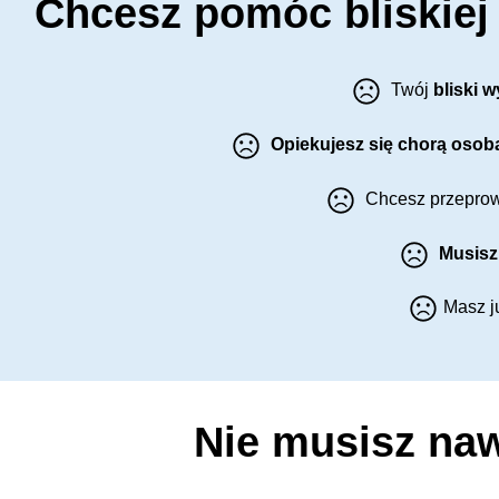
Chcesz pomóc bliskiej 
Twój
bliski w
Opiekujesz się chorą osob
Chcesz przepro
Musisz
Masz j
Nie musisz naw