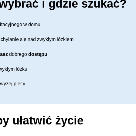
 wybrać i gdzie szukać?
ilitacyjnego w domu
chylanie się nad zwykłym łóżkiem
masz
dobrego
dostępu
ykłym łóżku
wyżej plecy
y ułatwić życie