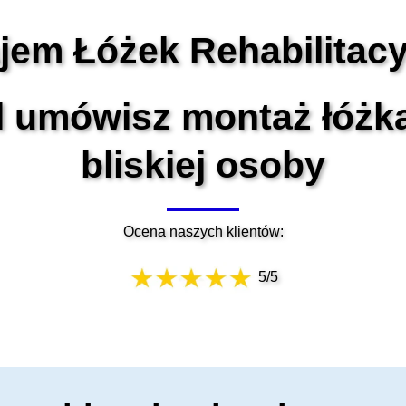
em Łóżek Rehabilitac
l umówisz montaż łóżk
bliskiej osoby
Ocena naszych klientów:
5/5