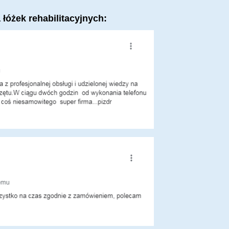
łóżek rehabilitacyjnych: