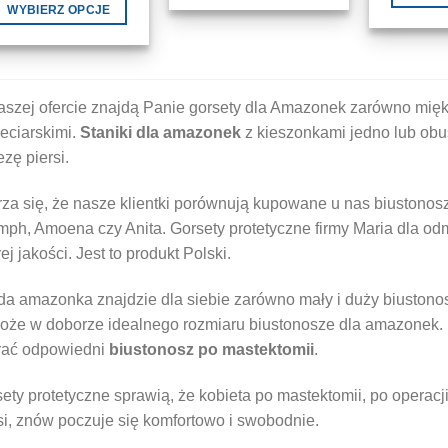
Ten
WYBIERZ OPCJE
produkt
Ten
ma
produkt
wiele
ma
wariantów.
wiele
szej ofercie znajdą Panie gorsety dla Amazonek zarówno miękki
Opcje
wariantów.
eciarskimi.
Staniki dla amazonek
z kieszonkami jedno lub obu
można
Opcje
ezę piersi.
wybrać
można
na
wybrać
za się, że nasze klientki porównują kupowane u nas biustonosz
stronie
na
mph, Amoena czy Anita. Gorsety protetyczne firmy Maria dla odm
produktu
stronie
ej jakości. Jest to produkt Polski.
produktu
a amazonka znajdzie dla siebie zarówno mały i duży biustono
oże w doborze idealnego rozmiaru biustonosze dla amazonek
rać odpowiedni
biustonosz po mastektomii
.
ety protetyczne sprawią, że kobieta po mastektomii, po operacji
si, znów poczuje się komfortowo i swobodnie.