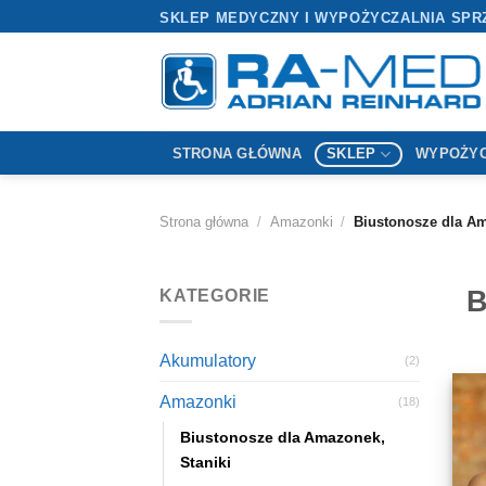
Przewiń
SKLEP MEDYCZNY I WYPOŻYCZALNIA SPR
do
zawartości
STRONA GŁÓWNA
SKLEP
WYPOŻYC
Strona główna
/
Amazonki
/
Biustonosze dla Am
B
KATEGORIE
Akumulatory
(2)
Amazonki
(18)
Biustonosze dla Amazonek,
Staniki