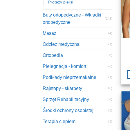
Protezy piersi
Buty ortopedyczne - Wkładki
(243)
ortopedyczne
Masaż
(4)
Odzież medyczna
(71)
Ortopedia
(60)
Pielęgnacja - komfort
(26)
Podkłady nieprzemakalne
(1)
Rajstopy - skarpety
(16)
Sprzęt Rehabilitacyjny
(30)
WYP
Środki ochrony osobistej
(2)
Terapia ciepłem
(2)