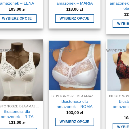
amazonek – LENA
amazonek – MARIA
amazonek 
– ob
103,00
zł
118,00
zł
11
WYBIERZ OPCJE
WYBIERZ OPCJE
WYBIE
Ten
Ten
produkt
produkt
ma
ma
wiele
wiele
RZEDAŻ
WYPRZEDAŻ
WYPRZEDA
wariantów.
wariantów.
Opcje
Opcje
można
można
wybrać
wybrać
na
na
stronie
stronie
produktu
produktu
BIUSTONOSZE DLA AMAZONEK, STANIKI
Biustonosz dla
Biust
amazonek – ROMA
amazone
BIUSTONOSZE DLA AMAZONEK, STANIKI
Biustonosz dla
103,00
zł
amazonek – RITA
10
131,00
zł
WYBIERZ OPCJE
WYBIE