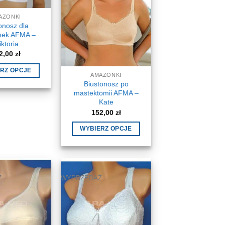
AZONKI
onosz dla
ek AFMA –
ktoria
2,00
zł
RZ OPCJE
AMAZONKI
Ten
Biustonosz po
mastektomii AFMA –
produkt
Kate
ma
152,00
zł
wiele
wariantów.
WYBIERZ OPCJE
Opcje
Ten
można
produkt
wybrać
ma
na
wiele
Ż
WYPRZEDAŻ
stronie
wariantów.
produktu
Opcje
można
wybrać