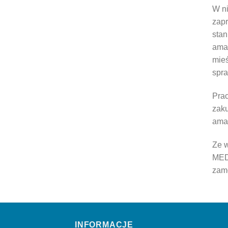
W ni
zapr
stan
ama
mieś
spra
Prac
zaku
ama
Ze w
MED
zamó
INFORMACJE