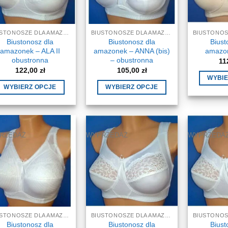
na
na
stronie
stronie
produktu
BIUSTONOSZE DLA AMAZONEK, STANIKI
BIUSTONOSZE DLA AMAZONEK, STANIKI
produktu
Biustonosz dla
Biustonosz dla
Biust
amazonek – ALA II
amazonek – ANNA (bis)
amazo
obustronna
– obustronna
11
122,00
zł
105,00
zł
WYBIE
WYBIERZ OPCJE
WYBIERZ OPCJE
Ten
Ten
produkt
produkt
ma
ma
wiele
wiele
RZEDAŻ
WYPRZEDAŻ
WYPRZEDA
wariantów.
wariantów.
Opcje
Opcje
można
można
wybrać
wybrać
na
na
stronie
stronie
BIUSTONOSZE DLA AMAZONEK, STANIKI
BIUSTONOSZE DLA AMAZONEK, STANIKI
produktu
produktu
Biustonosz dla
Biustonosz dla
Biust