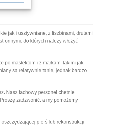
ma
Ten
wiele
produkt
wariantów.
ma
Opcje
wiele
można
e jak i usztywniane, z fiszbinami, drutami
wariantów.
wybrać
stronnymi, do których należy włożyć
Opcje
na
można
stronie
wybrać
produktu
na
e po mastektomii z markami takimi jak
stronie
iany są relatywnie tanie, jednak bardzo
produktu
sz. Nasz fachowy personel chętnie
. Proszę zadzwonić, a my pomożemy
 oszczędzającej pierś lub rekonstrukcji