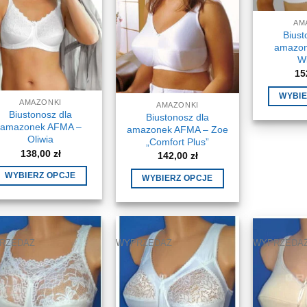
AM
Biust
amazon
Wi
15
WYBIE
AMAZONKI
AMAZONKI
Biustonosz dla
Biustonosz dla
amazonek AFMA –
amazonek AFMA – Zoe
Oliwia
„Comfort Plus”
138,00
zł
142,00
zł
WYBIERZ OPCJE
WYBIERZ OPCJE
Ten
Ten
produkt
produkt
ma
ma
wiele
wiele
RZEDAŻ
WYPRZEDAŻ
WYPRZEDA
wariantów.
wariantów.
Opcje
Opcje
można
można
wybrać
wybrać