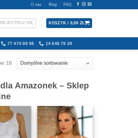
O nas
Blog
FAQ
AREJESTRUJ SIĘ
KOSZYK /
0,00
ZŁ
77 474 98 98
14 646 79 29
w: 16
 dla Amazonek – Sklep
ine