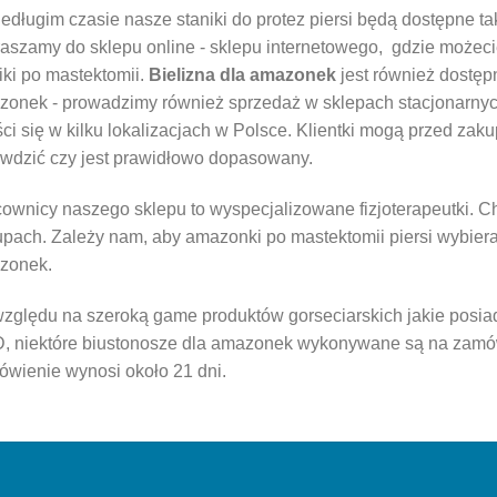
edługim czasie nasze staniki do protez piersi będą dostępne ta
aszamy do sklepu online - sklepu internetowego, gdzie możeci
iki po mastektomii.
Bielizna dla amazonek
jest również dostępn
zonek - prowadzimy również sprzedaż w sklepach stacjonarny
ci się w kilku lokalizacjach w Polsce. Klientki mogą przed za
wdzić czy jest prawidłowo dopasowany.
ownicy naszego sklepu to wyspecjalizowane fizjoterapeutki. 
pach. Zależy nam, aby amazonki po mastektomii piersi wybierał
zonek.
zględu na szeroką game produktów gorseciarskich jakie posi
, niektóre biustonosze dla amazonek wykonywane są na zamó
wienie wynosi około 21 dni.