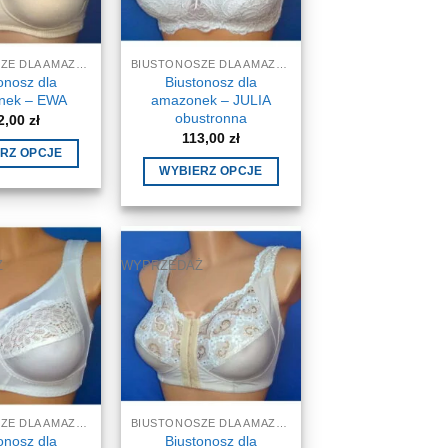
na
stronie
produktu
BIUSTONOSZE DLA AMAZONEK, STANIKI
BIUSTONOSZE DLA AMAZONEK, STANIKI
onosz dla
Biustonosz dla
nek – EWA
amazonek – JULIA
obustronna
2,00
zł
113,00
zł
RZ OPCJE
WYBIERZ OPCJE
Ten
Ten
produkt
produkt
ma
ma
wiele
wiele
Ż
WYPRZEDAŻ
wariantów.
wariantów.
Opcje
Opcje
można
można
wybrać
wybrać
na
na
stronie
stronie
produktu
BIUSTONOSZE DLA AMAZONEK, STANIKI
BIUSTONOSZE DLA AMAZONEK, STANIKI
produktu
onosz dla
Biustonosz dla