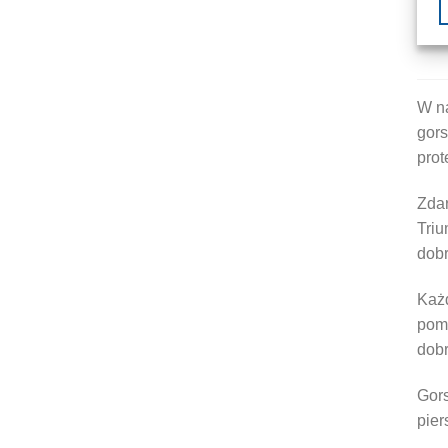
W na
gors
prot
Zdar
Triu
dobr
Każd
pom
dob
Gors
pier