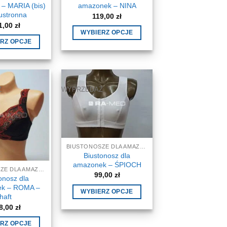
– MARIA (bis)
amazonek – NINA
ustronna
119,00
zł
1,00
zł
WYBIERZ OPCJE
RZ OPCJE
Ten
Ten
produkt
produkt
ma
ma
wiele
wiele
Ż
WYPRZEDAŻ
wariantów.
wariantów.
Opcje
Opcje
można
można
wybrać
wybrać
na
na
BIUSTONOSZE DLA AMAZONEK, STANIKI
stronie
Biustonosz dla
stronie
produktu
amazonek – ŚPIOCH
BIUSTONOSZE DLA AMAZONEK, STANIKI
produktu
99,00
zł
onosz dla
k – ROMA –
WYBIERZ OPCJE
haft
Ten
8,00
zł
produkt
RZ OPCJE