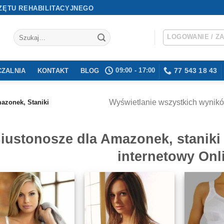
ZĘTU REHABILITACYJNEGO
Szukaj:
LOGOWANIE / Z
09:00 - 17:00
77 543 18 43
ZALNIA
KONTAKT
BLOG
Wyświetlanie wszystkich wynikó
azonek, Staniki
iustonosze dla Amazonek, staniki
internetowy Onl