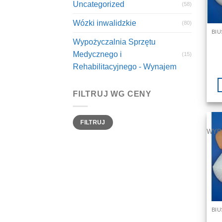
Uncategorized
(58)
Wózki inwalidzkie
(80)
Wypożyczalnia Sprzętu
Medycznego i
(15)
Rehabilitacyjnego - Wynajem
FILTRUJ WG CENY
Cena
Cena
FILTRUJ
min
max
WYP