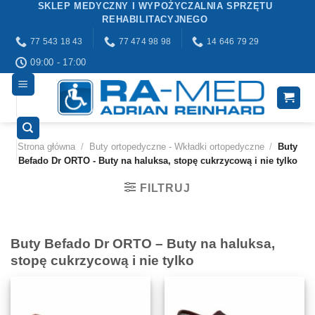
SKLEP MEDYCZNY I WYPOŻYCZALNIA SPRZĘTU
Przewiń
REHABILITACYJNEGO
do
77 543 18 43
77 474 98 98
14 646 79 29
zawartości
09:00 - 17:00
Strona główna
/
Buty ortopedyczne - Wkładki ortopedyczne
/
Buty
Befado Dr ORTO - Buty na haluksa, stopę cukrzycową i nie tylko
FILTRUJ
Buty Befado Dr ORTO – Buty na haluksa,
stopę cukrzycową i nie tylko