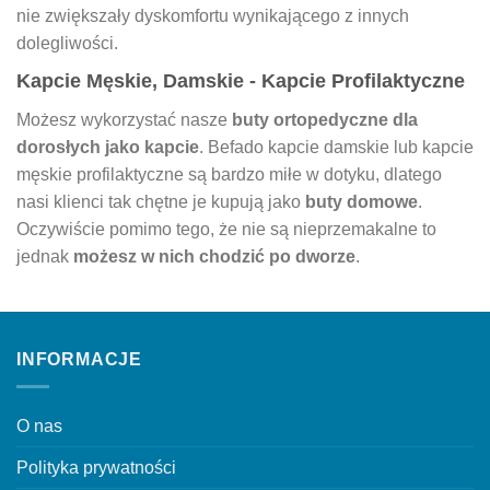
nie zwiększały dyskomfortu wynikającego z innych
dolegliwości.
Kapcie Męskie, Damskie - Kapcie Profilaktyczne
Możesz wykorzystać nasze
buty ortopedyczne dla
dorosłych jako kapcie
. Befado kapcie damskie lub kapcie
męskie profilaktyczne są bardzo miłe w dotyku, dlatego
nasi klienci tak chętne je kupują jako
buty domowe
.
Oczywiście pomimo tego, że nie są nieprzemakalne to
jednak
możesz w nich chodzić po dworze
.
INFORMACJE
O nas
Polityka prywatności