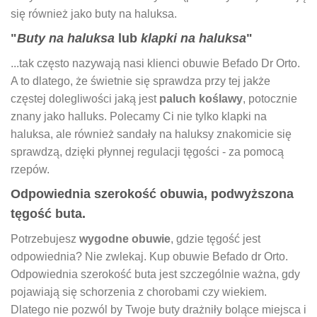
się również jako buty na haluksa.
"
Buty na haluksa
lub
klapki na haluksa
"
...tak często nazywają nasi klienci obuwie Befado Dr Orto.
A to dlatego, że świetnie się sprawdza przy tej jakże
częstej dolegliwości jaką jest
paluch koślawy
, potocznie
znany jako halluks. Polecamy Ci nie tylko klapki na
haluksa, ale również sandały na haluksy znakomicie się
sprawdzą, dzięki płynnej regulacji tęgości - za pomocą
rzepów.
Odpowiednia szerokość obuwia, podwyższona
tęgość buta.
Potrzebujesz
wygodne obuwie
, gdzie tęgość jest
odpowiednia? Nie zwlekaj. Kup obuwie Befado dr Orto.
Odpowiednia szerokość buta jest szczególnie ważna, gdy
pojawiają się schorzenia z chorobami czy wiekiem.
Dlatego nie pozwól by Twoje buty drażniły bolące miejsca i