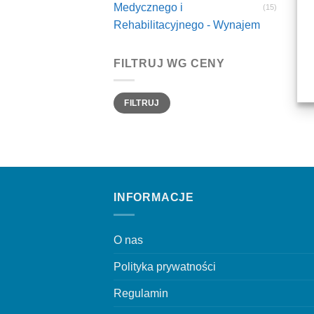
Medycznego i
(15)
Rehabilitacyjnego - Wynajem
FILTRUJ WG CENY
Cena
Cena
FILTRUJ
min
max
INFORMACJE
O nas
Polityka prywatności
Regulamin