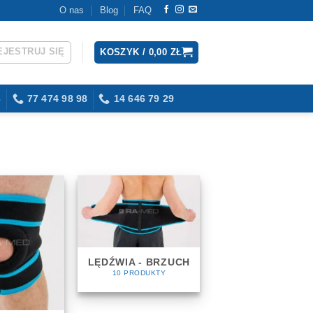
O nas
Blog
FAQ
EJESTRUJ SIĘ
KOSZYK /
0,00
ZŁ
3
77 474 98 98
14 646 79 29
LĘDŹWIA - BRZUCH
10 PRODUKTY