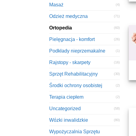
Masaż
(4)
Odzież medyczna
(71)
Ortopedia
(60)
Pielęgnacja - komfort
(26)
Podkłady nieprzemakalne
(1)
Rajstopy - skarpety
(16)
Sprzęt Rehabilitacyjny
(30)
Środki ochrony osobistej
(2)
Terapia ciepłem
(2)
Uncategorized
(58)
Wózki inwalidzkie
(80)
Wypożyczalnia Sprzętu