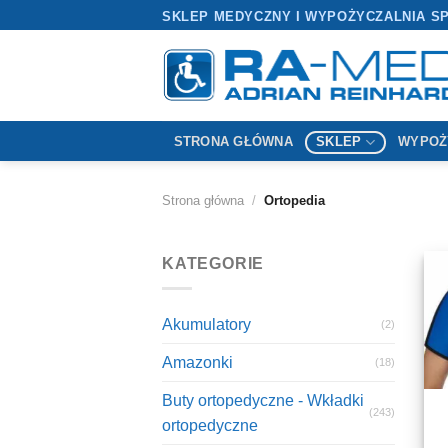
Przewiń
SKLEP MEDYCZNY I WYPOŻYCZALNIA S
do
zawartości
STRONA GŁÓWNA
SKLEP
WYPOŻ
Strona główna
/
Ortopedia
KATEGORIE
Akumulatory
(2)
Amazonki
(18)
Buty ortopedyczne - Wkładki
(243)
ortopedyczne