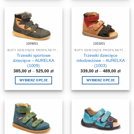
produkt
produkt
ma
ma
wiele
wiele
wariantów.
wariantów.
Opcje
Opcje
można
można
wybrać
wybrać
na
na
BUTY DZIECIĘCE PROFILAKTYCZNE-KOREKCYJNE
BUTY DZIECIĘCE PROFILAKTYCZNE-KOREKCYJNE
stronie
stronie
Trzewiki sportowe
Trzewiki dziecięce
produktu
produktu
dziecięce – AURELKA
młodzieżowe – AURELKA
(1009)
(1003)
Zakres
Zakres
385,00
zł
–
525,00
zł
339,00
zł
–
489,00
zł
cen:
cen:
od
od
WYBIERZ OPCJE
WYBIERZ OPCJE
385,00 zł
339,00 
do
do
Ten
Ten
525,00 zł
489,00 
produkt
produkt
ma
ma
wiele
wiele
wariantów.
wariantów.
Opcje
Opcje
można
można
wybrać
wybrać