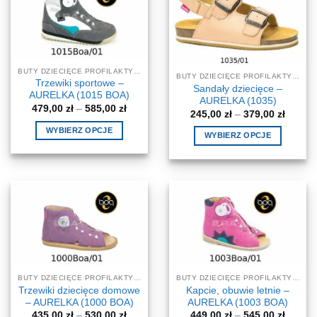
wariantów.
Opcje
Opcje
można
można
wybrać
wybrać
na
na
stronie
BUTY DZIECIĘCE PROFILAKTYCZNE-KOREKCYJNE
BUTY DZIECIĘCE PROFILAKTYCZNE-KOREKCYJNE
stronie
produktu
Trzewiki sportowe –
Sandały dziecięce –
produktu
AURELKA (1015 BOA)
AURELKA (1035)
Zakres
479,00
zł
–
585,00
zł
Zakres
245,00
zł
–
379,00
zł
cen:
cen:
od
WYBIERZ OPCJE
od
479,00 zł
WYBIERZ OPCJE
245,00 
do
Ten
do
Ten
585,00 zł
379,00 
produkt
produkt
ma
ma
wiele
wiele
wariantów.
wariantów.
Opcje
Opcje
można
można
wybrać
wybrać
na
na
BUTY DZIECIĘCE PROFILAKTYCZNE-KOREKCYJNE
BUTY DZIECIĘCE PROFILAKTYCZNE-KOREKCYJNE
stronie
stronie
Trzewiki dziecięce domowe
Kapcie, obuwie letnie –
produktu
produktu
– AURELKA (1000 BOA)
AURELKA (1003 BOA)
Zakres
Zakres
435,00
zł
–
530,00
zł
449,00
zł
–
545,00
zł