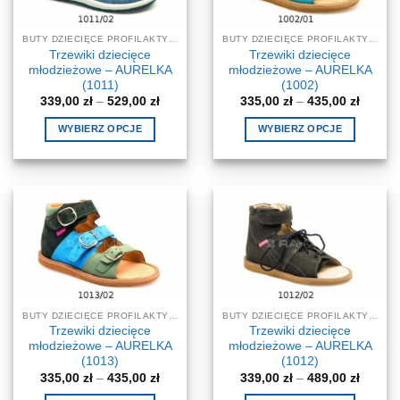
wybrać
na
na
stronie
BUTY DZIECIĘCE PROFILAKTYCZNE-KOREKCYJNE
BUTY DZIECIĘCE PROFILAKTYCZNE-KOREKCYJNE
stronie
produktu
Trzewiki dziecięce
Trzewiki dziecięce
produktu
młodzieżowe – AURELKA
młodzieżowe – AURELKA
(1011)
(1002)
Zakres
Zakres
339,00
zł
–
529,00
zł
335,00
zł
–
435,00
zł
cen:
cen:
od
od
WYBIERZ OPCJE
WYBIERZ OPCJE
339,00 zł
335,00 
do
do
Ten
Ten
529,00 zł
435,00 
produkt
produkt
ma
ma
wiele
wiele
wariantów.
wariantów.
Opcje
Opcje
można
można
wybrać
wybrać
na
na
BUTY DZIECIĘCE PROFILAKTYCZNE-KOREKCYJNE
BUTY DZIECIĘCE PROFILAKTYCZNE-KOREKCYJNE
stronie
stronie
Trzewiki dziecięce
Trzewiki dziecięce
produktu
produktu
młodzieżowe – AURELKA
młodzieżowe – AURELKA
(1013)
(1012)
Zakres
Zakres
335,00
zł
–
435,00
zł
339,00
zł
–
489,00
zł
cen:
cen: