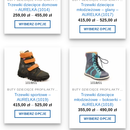
stronie
stronie
Trzewiki dziecięce domowe
Trzewiki dziecięce
produktu
produktu
– AURELKA (1014)
młodzieżowe – glany –
AURELKA (1017)
Zakres
259,00
zł
–
455,00
zł
cen:
Zakres
415,00
zł
–
525,00
zł
od
cen:
WYBIERZ OPCJE
259,00 zł
od
WYBIERZ OPCJE
do
Ten
415,00 
455,00 zł
do
Ten
produkt
525,00 
produkt
ma
ma
wiele
wiele
wariantów.
wariantów.
Opcje
Opcje
można
można
wybrać
wybrać
na
na
stronie
BUTY DZIECIĘCE PROFILAKTYCZNE-KOREKCYJNE
BUTY DZIECIĘCE PROFILAKTYCZNE-KOREKCYJNE
stronie
produktu
Trzewiki sportowe –
Trzewiki dziecięce
produktu
AURELKA (1019)
młodzieżowe – bokserki –
AURELKA (1018)
Zakres
415,00
zł
–
525,00
zł
cen:
Zakres
355,00
zł
–
490,00
zł
od
cen:
WYBIERZ OPCJE
415,00 zł
od
WYBIERZ OPCJE
do
Ten
355,00 
525,00 zł
do
Ten
produkt
490,00 