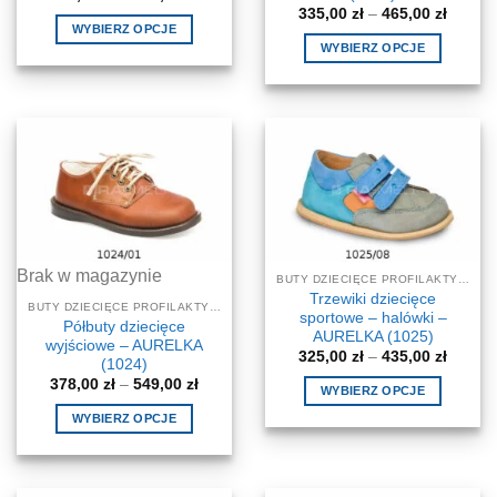
cen:
Zakres
335,00
zł
–
465,00
zł
od
cen:
WYBIERZ OPCJE
320,00 zł
od
WYBIERZ OPCJE
do
Ten
335,00 
340,00 zł
do
Ten
produkt
465,00 
produkt
ma
ma
wiele
wiele
wariantów.
wariantów.
Opcje
Opcje
można
można
wybrać
wybrać
na
na
stronie
Brak w magazynie
BUTY DZIECIĘCE PROFILAKTYCZNE-KOREKCYJNE
stronie
produktu
Trzewiki dziecięce
produktu
BUTY DZIECIĘCE PROFILAKTYCZNE-KOREKCYJNE
sportowe – halówki –
Półbuty dziecięce
AURELKA (1025)
wyjściowe – AURELKA
Zakres
325,00
zł
–
435,00
zł
(1024)
cen:
Zakres
378,00
zł
–
549,00
zł
od
WYBIERZ OPCJE
cen:
325,00 
od
do
Ten
WYBIERZ OPCJE
378,00 zł
435,00 
produkt
do
Ten
549,00 zł
ma
produkt
wiele
ma