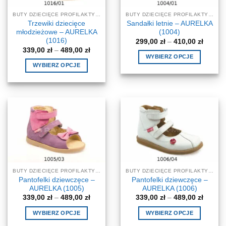
na
na
BUTY DZIECIĘCE PROFILAKTYCZNE-KOREKCYJNE
BUTY DZIECIĘCE PROFILAKTYCZNE-KOREKCYJNE
stronie
stronie
Trzewiki dziecięce
Sandałki letnie – AURELKA
produktu
produktu
młodzieżowe – AURELKA
(1004)
(1016)
Zakres
299,00
zł
–
410,00
zł
cen:
Zakres
339,00
zł
–
489,00
zł
od
cen:
WYBIERZ OPCJE
299,00 
od
WYBIERZ OPCJE
do
Ten
339,00 zł
410,00 
do
Ten
produkt
489,00 zł
produkt
ma
ma
wiele
wiele
wariantów.
wariantów.
Opcje
Opcje
można
można
wybrać
wybrać
na
na
stronie
BUTY DZIECIĘCE PROFILAKTYCZNE-KOREKCYJNE
BUTY DZIECIĘCE PROFILAKTYCZNE-KOREKCYJNE
stronie
produktu
Pantofelki dziewczęce –
Pantofelki dziewczęce –
produktu
AURELKA (1005)
AURELKA (1006)
Zakres
Zakres
339,00
zł
–
489,00
zł
339,00
zł
–
489,00
zł
cen:
cen:
od
od
WYBIERZ OPCJE
WYBIERZ OPCJE
339,00 zł
339,00 
do
do
Ten
Ten