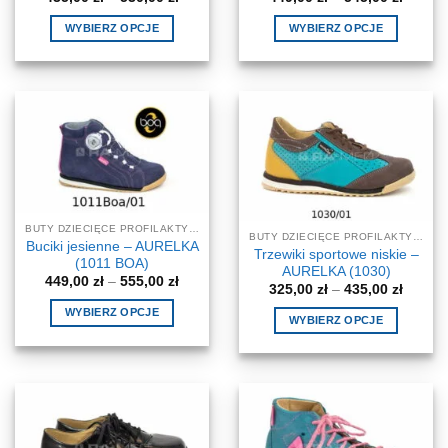
cen:
cen:
od
od
WYBIERZ OPCJE
WYBIERZ OPCJE
435,00 zł
449,00 
do
do
Ten
Ten
530,00 zł
545,00 
produkt
produkt
ma
ma
wiele
wiele
wariantów.
wariantów.
Opcje
Opcje
można
można
wybrać
wybrać
na
na
BUTY DZIECIĘCE PROFILAKTYCZNE-KOREKCYJNE
BUTY DZIECIĘCE PROFILAKTYCZNE-KOREKCYJNE
stronie
stronie
Buciki jesienne – AURELKA
Trzewiki sportowe niskie –
produktu
produktu
(1011 BOA)
AURELKA (1030)
Zakres
449,00
zł
–
555,00
zł
Zakres
325,00
zł
–
435,00
zł
cen:
cen:
od
WYBIERZ OPCJE
od
449,00 zł
WYBIERZ OPCJE
325,00 
do
Ten
do
Ten
555,00 zł
435,00 
produkt
produkt
ma
ma
wiele
wiele
wariantów.
wariantów.
Opcje