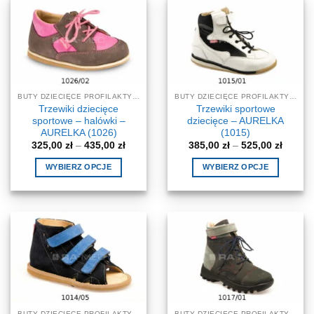
wariantów.
wiele
Opcje
wariantów.
można
Opcje
wybrać
można
na
wybrać
stronie
na
produktu
BUTY DZIECIĘCE PROFILAKTYCZNE-KOREKCYJNE
BUTY DZIECIĘCE PROFILAKTYCZNE-KOREKCYJNE
stronie
Trzewiki dziecięce
Trzewiki sportowe
produktu
sportowe – halówki –
dziecięce – AURELKA
AURELKA (1026)
(1015)
Zakres
Zakres
325,00
zł
–
435,00
zł
385,00
zł
–
525,00
zł
cen:
cen:
od
od
WYBIERZ OPCJE
WYBIERZ OPCJE
325,00 zł
385,00 
do
do
Ten
Ten
435,00 zł
525,00 
produkt
produkt
ma
ma
wiele
wiele
wariantów.
wariantów.
Opcje
Opcje
można
można
wybrać
wybrać
na
na
BUTY DZIECIĘCE PROFILAKTYCZNE-KOREKCYJNE
BUTY DZIECIĘCE PROFILAKTYCZNE-KOREKCYJNE