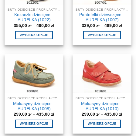
na
stronie
BUTY DZIECIĘCE PROFILAKTYCZNE-KOREKCYJNE
BUTY DZIECIĘCE PROFILAKTYCZNE-KOREKCYJNE
stronie
produktu
Kozaczki dziecięce –
Pantofelki dziewczęce –
produktu
AURELKA (1022)
AURELKA (1007)
Zakres
Zakres
355,00
zł
–
490,00
zł
339,00
zł
–
489,00
zł
cen:
cen:
od
od
WYBIERZ OPCJE
WYBIERZ OPCJE
355,00 zł
339,00 
do
do
Ten
Ten
490,00 zł
489,00 
produkt
produkt
ma
ma
wiele
wiele
wariantów.
wariantów.
Opcje
Opcje
można
można
wybrać
wybrać
na
na
BUTY DZIECIĘCE PROFILAKTYCZNE-KOREKCYJNE
BUTY DZIECIĘCE PROFILAKTYCZNE-KOREKCYJNE
stronie
stronie
Mokasyny dziecięce –
Mokasyny dziecięce –
produktu
produktu
AURELKA (1008)
AURELKA (1010)
Zakres
Zakres
299,00
zł
–
435,00
zł
299,00
zł
–
435,00
zł
cen:
cen:
od
od
WYBIERZ OPCJE
WYBIERZ OPCJE
299,00 zł
299,00 
do
do
Ten
Ten
435,00 zł
435,00 