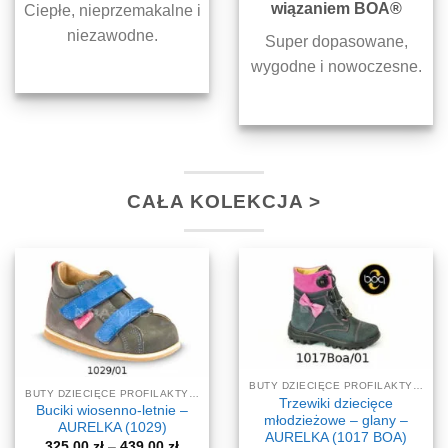
wiązaniem BOA®
Ciepłe, nieprzemakalne i
niezawodne.
Super dopasowane,
wygodne i nowoczesne.
CAŁA KOLEKCJA >
BUTY DZIECIĘCE PROFILAKTYCZNE-KOREKCYJNE
BUTY DZIECIĘCE PROFILAKTYCZNE-KOREKCYJNE
Trzewiki dziecięce
Buciki wiosenno-letnie –
młodzieżowe – glany –
AURELKA (1029)
AURELKA (1017 BOA)
Zakres
325,00
zł
–
439,00
zł