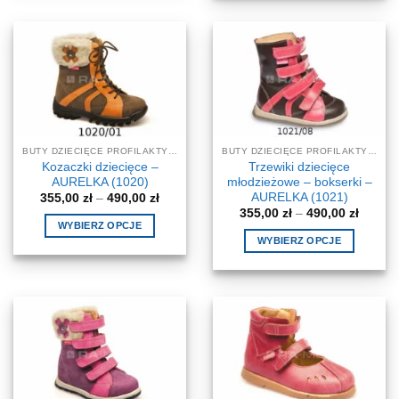
produkt
ma
ma
wiele
wiele
wariantów.
wariantów.
Opcje
Opcje
można
można
wybrać
wybrać
na
na
stronie
BUTY DZIECIĘCE PROFILAKTYCZNE-KOREKCYJNE
BUTY DZIECIĘCE PROFILAKTYCZNE-KOREKCYJNE
stronie
produktu
Kozaczki dziecięce –
Trzewiki dziecięce
produktu
AURELKA (1020)
młodzieżowe – bokserki –
AURELKA (1021)
Zakres
355,00
zł
–
490,00
zł
cen:
Zakres
355,00
zł
–
490,00
zł
od
cen:
WYBIERZ OPCJE
355,00 zł
od
WYBIERZ OPCJE
do
Ten
355,00 
490,00 zł
do
Ten
produkt
490,00 
produkt
ma
ma
wiele
wiele
wariantów.
wariantów.
Opcje
Opcje
można
można
wybrać
wybrać
na