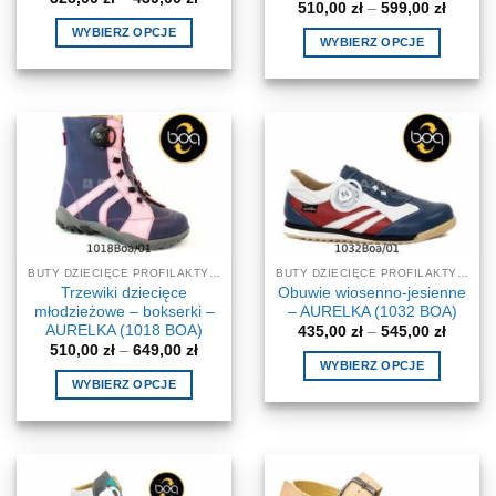
Zakres
510,00
zł
–
599,00
zł
cen:
cen:
od
WYBIERZ OPCJE
od
325,00 zł
WYBIERZ OPCJE
510,00 
do
Ten
do
Ten
439,00 zł
599,00 
produkt
produkt
ma
ma
wiele
wiele
wariantów.
wariantów.
Opcje
Opcje
można
można
wybrać
wybrać
na
na
stronie
BUTY DZIECIĘCE PROFILAKTYCZNE-KOREKCYJNE
BUTY DZIECIĘCE PROFILAKTYCZNE-KOREKCYJNE
stronie
produktu
Trzewiki dziecięce
Obuwie wiosenno-jesienne
produktu
młodzieżowe – bokserki –
– AURELKA (1032 BOA)
AURELKA (1018 BOA)
Zakres
435,00
zł
–
545,00
zł
cen:
Zakres
510,00
zł
–
649,00
zł
od
cen:
WYBIERZ OPCJE
435,00 
od
WYBIERZ OPCJE
do
Ten
510,00 zł
545,00 
do
Ten
produkt
649,00 zł
produkt
ma
ma
wiele
wiele
wariantów.