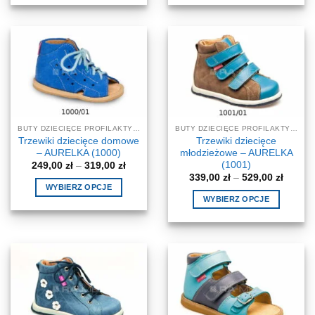
489,00 zł
489,00 
produkt
produkt
ma
ma
wiele
wiele
wariantów.
wariantów.
Opcje
Opcje
można
można
wybrać
wybrać
na
na
BUTY DZIECIĘCE PROFILAKTYCZNE-KOREKCYJNE
BUTY DZIECIĘCE PROFILAKTYCZNE-KOREKCYJNE
stronie
stronie
Trzewiki dziecięce domowe
Trzewiki dziecięce
produktu
produktu
– AURELKA (1000)
młodzieżowe – AURELKA
(1001)
Zakres
249,00
zł
–
319,00
zł
cen:
Zakres
339,00
zł
–
529,00
zł
od
cen:
WYBIERZ OPCJE
249,00 zł
od
WYBIERZ OPCJE
do
Ten
339,00 
319,00 zł
do
Ten
produkt
529,00 
produkt
ma
ma
wiele
wiele
wariantów.
wariantów.
Opcje
Opcje
można
można
wybrać