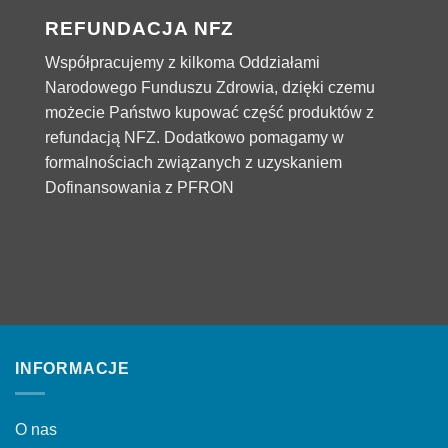
REFUNDACJA NFZ
Współpracujemy z kilkoma Oddziałami
Narodowego Funduszu Zdrowia, dzięki czemu
możecie Państwo kupować część produktów z
refundacją NFZ. Dodatkowo pomagamy w
formalnościach związanych z uzyskaniem
Dofinansowania z PFRON
INFORMACJE
O nas