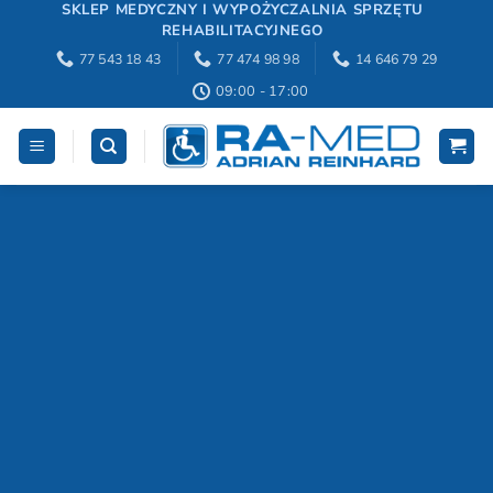
Przewiń
SKLEP MEDYCZNY I WYPOŻYCZALNIA SPRZĘTU
REHABILITACYJNEGO
do
77 543 18 43
77 474 98 98
14 646 79 29
zawartości
09:00 - 17:00
Wypożyczalnia
schodołazów –
wynajem z
dostawą | RA-
MED