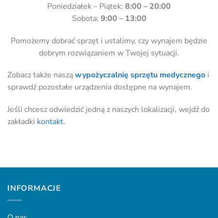
Poniedziałek – Piątek:
8:00 – 20:00
Sobota:
9:00 – 13:00
Pomożemy dobrać sprzęt i ustalimy, czy wynajem będzie
dobrym rozwiązaniem w Twojej sytuacji.
Zobacz także naszą
wypożyczalnię sprzętu medycznego
i
sprawdź pozostałe urządzenia dostępne na wynajem.
Jeśli chcesz odwiedzić jedną z naszych lokalizacji, wejdź do
zakładki
kontakt
.
INFORMACJE
O nas