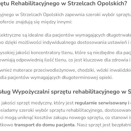
ętu Rehabilitacyjnego w Strzelcach Opolskich?
cyjnego w Strzelcach Opolskich zapewnia szeroki wybór sprzę
ercie znajdują się między innymi:
ektryczne są idealne dla pacjentów wymagających długotrwałej
 dzięki możliwości indywidualnego dostosowania ustawień i r
okiej jakości koncentratory tlenu, które są niezbędne dla pac
niają odpowiednią ilość tlenu, co jest kluczowe dla zdrowia 
nież materace przeciwodleżynowe, chodziki, wózki inwalidzkie
e dla pacjentów wymagających długoterminowej opieki.
sług Wypożyczalni sprzętu rehabilitacyjnego w S
jakości sprzęt medyczny, który jest
regularnie serwisowany 
osiadamy szeroki wybór sprzętu rehabilitacyjnego, dostosowa
ci mogą uniknąć kosztów zakupu nowego sprzętu, co stanowi ist
atkowo
transport do domu pacjenta
. Nasz sprzęt jest bezpła