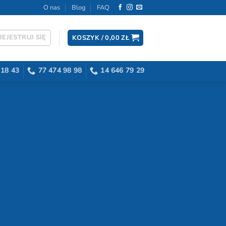
O nas
Blog
FAQ
EJESTRUJ SIĘ
KOSZYK /
0,00
ZŁ
 18 43
77 474 98 98
14 646 79 29
ętu
ce