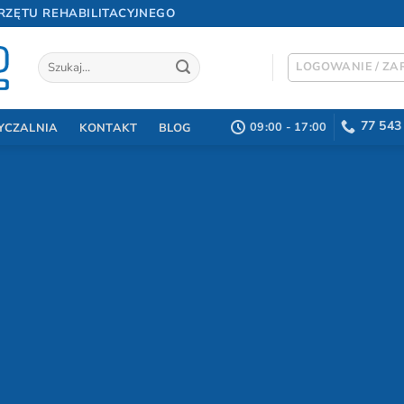
RZĘTU REHABILITACYJNEGO
Szukaj:
LOGOWANIE / ZAR
77 543
09:00 - 17:00
YCZALNIA
KONTAKT
BLOG
pożyczalnia Sprz
edycznego Strzel
Opolskie