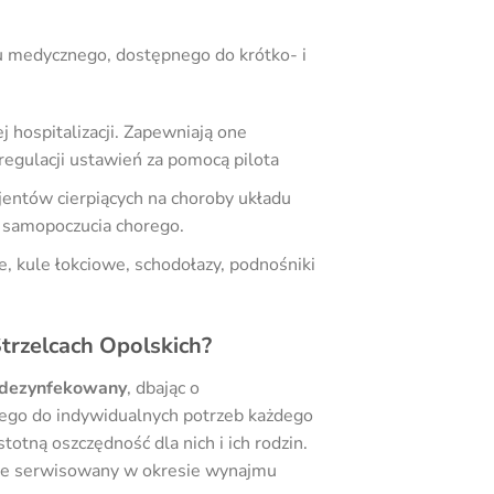
tu medycznego, dostępnego do krótko- i
 hospitalizacji. Zapewniają one
egulacji ustawień za pomocą pilota
jentów cierpiących na choroby układu
i samopoczucia chorego.
, kule łokciowe, schodołazy, podnośniki
trzelcach Opolskich?
i dezynfekowany
, dbając o
nego do indywidualnych potrzeb każdego
otną oszczędność dla nich i ich rodzin.
tnie serwisowany w okresie wynajmu