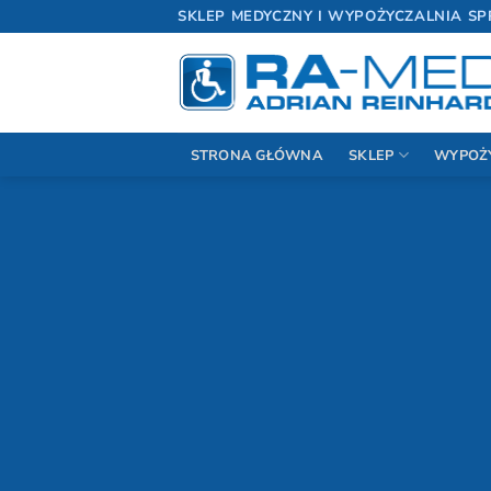
Przewiń
SKLEP MEDYCZNY I WYPOŻYCZALNIA SP
do
zawartości
STRONA GŁÓWNA
SKLEP
WYPOŻ
Wy
M