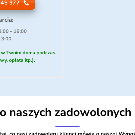
45 977
rcia:
8:00 – 18:00
13:00
y w Twoim domu podczas
, opłata itp.).
do naszych zadowolonych 
taj, co nasi zadowoleni klienci mówią o naszej Wypoż