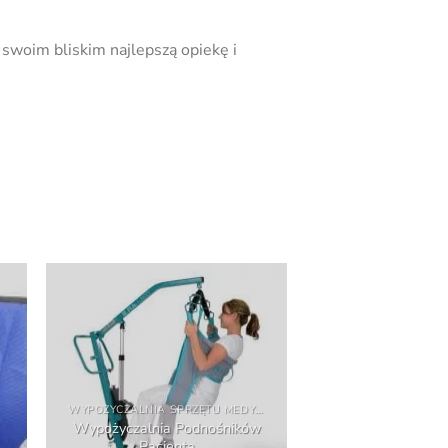
 swoim bliskim najlepszą opiekę i
WYPOŻYCZALNIA SPRZĘTU MEDYCZNEGO I REHABILITACYJNEGO - WYNAJEM
Wypożyczalnia Podnośników
Pacjenta