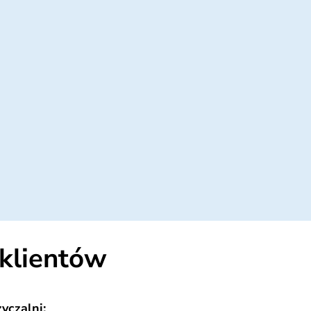
klientów
yczalni: