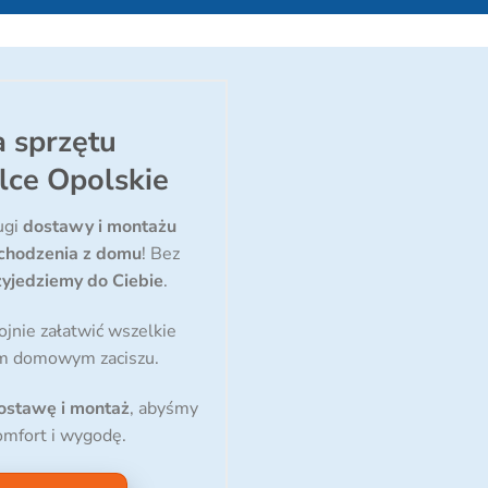
 sprzętu
lce Opolskie
ugi
dostawy i montażu
chodzenia z domu
! Bez
yjedziemy do Ciebie
.
jnie załatwić wszelkie
im domowym zaciszu.
dostawę i montaż
, abyśmy
omfort i wygodę.