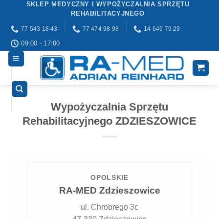
SKLEP MEDYCZNY I WYPOŻYCZALNIA SPRZĘTU
Przewiń
REHABILITACYJNEGO
do
77 543 18 43
77 474 98 98
14 646 79 29
zawartości
09:00 - 17:00
Wypożyczalnia Sprzętu
Rehabilitacyjnego ZDZIESZOWICE
OPOLSKIE
RA-MED Zdzieszowice
ul. Chrobrego 3c