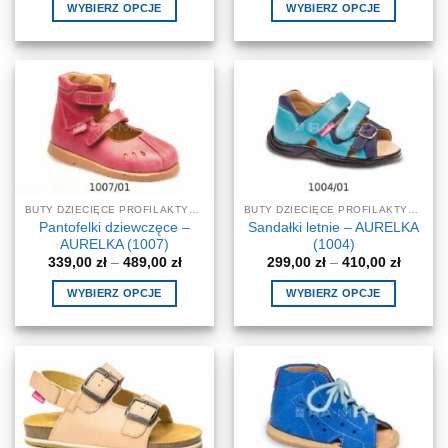
od
od
WYBIERZ OPCJE
WYBIERZ OPCJE
339,00 zł
339,00 
do
do
Ten
Ten
489,00 zł
489,00 
produkt
produkt
ma
ma
wiele
wiele
wariantów.
wariantów.
Opcje
Opcje
można
można
wybrać
wybrać
na
na
BUTY DZIECIĘCE PROFILAKTYCZNE-KOREKCYJNE
BUTY DZIECIĘCE PROFILAKTYCZNE-KOREKCYJNE
stronie
stronie
Pantofelki dziewczęce –
Sandałki letnie – AURELKA
produktu
produktu
AURELKA (1007)
(1004)
Zakres
Zakres
339,00
zł
–
489,00
zł
299,00
zł
–
410,00
zł
cen:
cen:
od
od
WYBIERZ OPCJE
WYBIERZ OPCJE
339,00 zł
299,00 
do
do
Ten
Ten
489,00 zł
410,00 
produkt
produkt
ma
ma
wiele
wiele
wariantów.
wariantów.
Opcje
Opcje
można
można