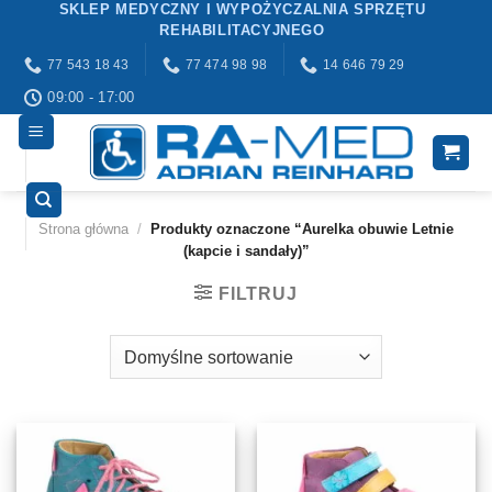
SKLEP MEDYCZNY I WYPOŻYCZALNIA SPRZĘTU
Przewiń
REHABILITACYJNEGO
do
77 543 18 43
77 474 98 98
14 646 79 29
zawartości
09:00 - 17:00
Strona główna
/
Produkty oznaczone “Aurelka obuwie Letnie
(kapcie i sandały)”
FILTRUJ