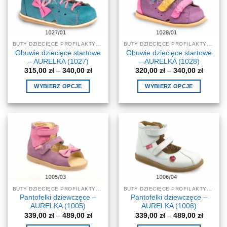
BUTY DZIECIĘCE PROFILAKTYCZNE-KOREKCYJNE
BUTY DZIECIĘCE PROFILAKTYCZNE-KOREKCYJNE
Obuwie dziecięce startowe
Obuwie dziecięce startowe
– AURELKA (1027)
– AURELKA (1028)
Zakres
Zakres
315,00
zł
–
340,00
zł
320,00
zł
–
340,00
zł
cen:
cen:
od
od
WYBIERZ OPCJE
WYBIERZ OPCJE
315,00 zł
320,00 
do
do
Ten
Ten
340,00 zł
340,00 
produkt
produkt
ma
ma
wiele
wiele
wariantów.
wariantów.
Opcje
Opcje
można
można
wybrać
wybrać
na
na
BUTY DZIECIĘCE PROFILAKTYCZNE-KOREKCYJNE
BUTY DZIECIĘCE PROFILAKTYCZNE-KOREKCYJNE
stronie
stronie
Pantofelki dziewczęce –
Pantofelki dziewczęce –
produktu
produktu
AURELKA (1005)
AURELKA (1006)
Zakres
Zakres
339,00
zł
–
489,00
zł
339,00
zł
–
489,00
zł
cen:
cen: