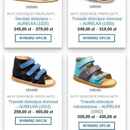
wybrać
wybrać
na
na
BUTY DZIECIĘCE PROFILAKTYCZNE-KOREKCYJNE
BUTY DZIECIĘCE PROFILAKTYCZNE-KOREKCYJNE
stronie
stronie
Sandały dziecięce –
Trzewiki dziecięce domowe
produktu
produktu
AURELKA (1035)
– AURELKA (1000)
Zakres
Zakres
245,00
zł
–
379,00
zł
249,00
zł
–
319,00
zł
cen:
cen:
od
od
WYBIERZ OPCJE
WYBIERZ OPCJE
245,00 zł
249,00 
do
do
Ten
Ten
379,00 zł
319,00 
produkt
produkt
ma
ma
wiele
wiele
wariantów.
wariantów.
Opcje
Opcje
można
można
wybrać
wybrać
na
na
BUTY DZIECIĘCE PROFILAKTYCZNE-KOREKCYJNE
BUTY DZIECIĘCE PROFILAKTYCZNE-KOREKCYJNE
stronie
stronie
Trzewiki dziecięce domowe
Trzewiki dziecięce
produktu
produktu
– AURELKA (1014)
młodzieżowe – AURELKA
(1002)
Zakres
259,00
zł
–
455,00
zł
cen:
Zakres
335,00
zł
–
435,00
zł
od
cen:
WYBIERZ OPCJE
259,00 zł
od
WYBIERZ OPCJE
do
Ten
335,00 