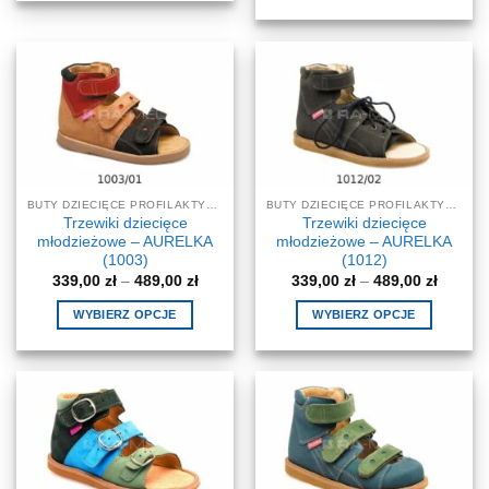
455,00 zł
do
Ten
produkt
435,00 
produkt
ma
ma
wiele
wiele
wariantów.
wariantów.
Opcje
Opcje
można
można
wybrać
wybrać
na
na
stronie
BUTY DZIECIĘCE PROFILAKTYCZNE-KOREKCYJNE
BUTY DZIECIĘCE PROFILAKTYCZNE-KOREKCYJNE
stronie
produktu
Trzewiki dziecięce
Trzewiki dziecięce
produktu
młodzieżowe – AURELKA
młodzieżowe – AURELKA
(1003)
(1012)
Zakres
Zakres
339,00
zł
–
489,00
zł
339,00
zł
–
489,00
zł
cen:
cen:
od
od
WYBIERZ OPCJE
WYBIERZ OPCJE
339,00 zł
339,00 
do
do
Ten
Ten
489,00 zł
489,00 
produkt
produkt
ma
ma
wiele
wiele
wariantów.
wariantów.
Opcje
Opcje
można
można