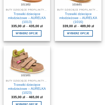
wybrać
wybrać
na
na
BUTY DZIECIĘCE PROFILAKTYCZNE-KOREKCYJNE
BUTY DZIECIĘCE PROFILAKTYCZNE-KOREKCYJNE
stronie
stronie
Trzewiki dziecięce
Trzewiki dziecięce
produktu
produktu
młodzieżowe – AURELKA
młodzieżowe – AURELKA
(1013)
(1016)
Zakres
Zakres
335,00
zł
–
435,00
zł
339,00
zł
–
489,00
zł
cen:
cen:
od
od
WYBIERZ OPCJE
WYBIERZ OPCJE
335,00 zł
339,00 
do
do
Ten
Ten
435,00 zł
489,00 
produkt
produkt
ma
ma
wiele
wiele
wariantów.
wariantów.
Opcje
Opcje
można
można
wybrać
wybrać
na
na
BUTY DZIECIĘCE PROFILAKTYCZNE-KOREKCYJNE
stronie
stronie
Trzewiki dziecięce
produktu
produktu
młodzieżowe – AURELKA
(1023)
Zakres
335,00
zł
–
465,00
zł
cen:
od
WYBIERZ OPCJE