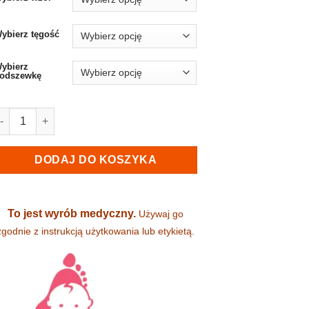
489,00 zł
ybierz tęgość
ybierz
odszewkę
lość Pantofelki dziewczęce - AURELKA (1006)
DODAJ DO KOSZYKA
To jest wyrób medyczny.
Używaj go
zgodnie z instrukcją użytkowania lub etykietą.