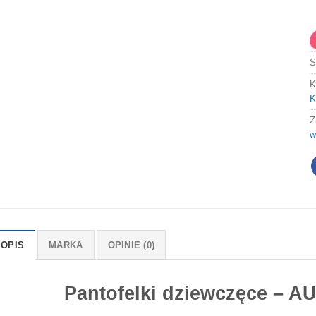
S
K
K
Z
w
OPIS
MARKA
OPINIE (0)
Pantofelki dziewczęce – A