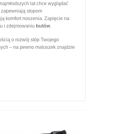
d najmłodszych lat chce wyglądać
m zapewniają stopom
ą komfort noszenia. Zapięcie na
niu i zdejmowaniu
butów
.
ością o rozwój stóp Twojego
znych – na pewno maluszek znajdzie