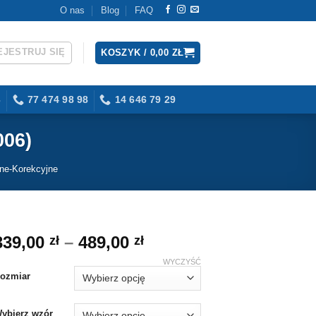
O nas
Blog
FAQ
EJESTRUJ SIĘ
KOSZYK /
0,00
ZŁ
3
77 474 98 98
14 646 79 29
006)
zne-Korekcyjne
Zakres
339,00
–
489,00
zł
zł
cen:
WYCZYŚĆ
od
ozmiar
339,00 zł
do
ybierz wzór