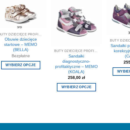
BUTY DZIECIĘCE PROFILAKTYCZNE-KOREKCYJNE
Obuwie dziecięce
startowe – MEMO
Sandałki p
(BELLA)
korekcy
BUTY DZIECIĘCE PROFILAKTYCZNE-KOREKCYJNE
Bezpłatne
Sandałki
(C
diagnostyczno-
25
WYBIERZ OPCJE
profilaktyczne – MEMO
(KOALA)
WYBIE
Ten
258,00
zł
produkt
ma
WYBIERZ OPCJE
wiele
Ten
wariantów.
produkt
Opcje
ma
można
wiele
wybrać
wariantów.
na
Opcje