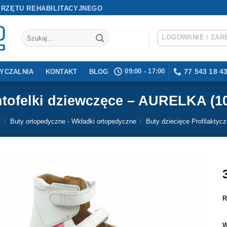
PRZĘTU REHABILITACYJNEGO
Szukaj:
LOGOWANIE / ZAR
09:00 - 17:00
77 543 18 4
YCZALNIA
KONTAKT
BLOG
tofelki dziewczęce – AURELKA (1
/
Buty ortopedyczne - Wkładki ortopedyczne
/
Buty dziecięce Profilaktyc
R
W