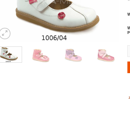
W
W
p
i