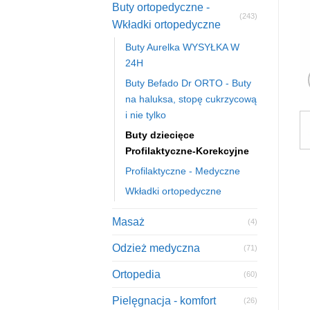
Buty ortopedyczne -
(243)
Wkładki ortopedyczne
Buty Aurelka WYSYŁKA W
24H
Buty Befado Dr ORTO - Buty
na haluksa, stopę cukrzycową
i nie tylko
Buty dziecięce
Profilaktyczne-Korekcyjne
Profilaktyczne - Medyczne
Wkładki ortopedyczne
Masaż
(4)
Odzież medyczna
(71)
Ortopedia
(60)
Pielęgnacja - komfort
(26)