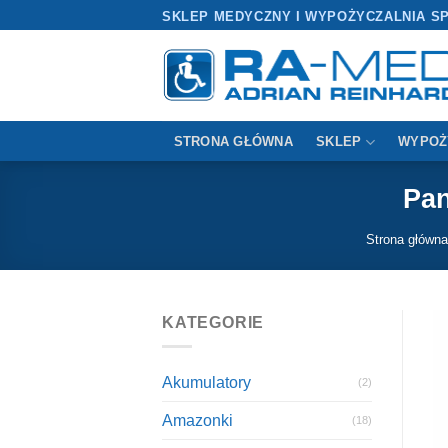
Przewiń
SKLEP MEDYCZNY I WYPOŻYCZALNIA S
do
zawartości
STRONA GŁÓWNA
SKLEP
WYPOŻ
Pan
Strona główna
KATEGORIE
Akumulatory
(2)
Amazonki
(18)