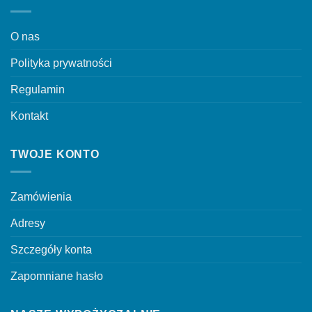
można
wybrać
O nas
na
stronie
Polityka prywatności
produktu
Regulamin
Kontakt
TWOJE KONTO
Zamówienia
Adresy
Szczegóły konta
Zapomniane hasło