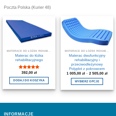
Poczta Polska (Kurier 48)
MATERACE DO ŁÓŻEK REHABILITACYJNYCH
MATERACE DO ŁÓŻEK REHABILITACYJNYCH
Materac do łóżka
Materac dwufunkcyjny
rehabilitacyjnego
rehabilitacyjny i
przeciwodleżynowy
Polyplot z pokrowcem
392,00
zł
Oceniono
5
Zakr
1 005,00
zł
–
2 505,00
zł
cen:
na 5
od
DODAJ DO KOSZYKA
WYBIERZ OPCJE
1
005,0
Ten
do
produkt
2
505,0
ma
wiele
wariantów.
INFORMACJE
Opcje