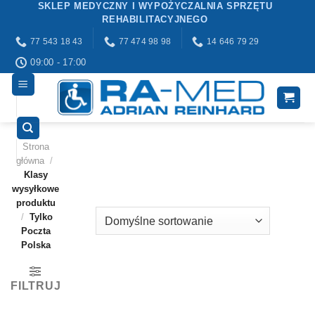
SKLEP MEDYCZNY I WYPOŻYCZALNIA SPRZĘTU
Przewiń
REHABILITACYJNEGO
do
77 543 18 43
77 474 98 98
14 646 79 29
zawartości
09:00 - 17:00
Strona
główna
/
Klasy
wysyłkowe
produktu
/
Tylko
Poczta
Polska
FILTRUJ