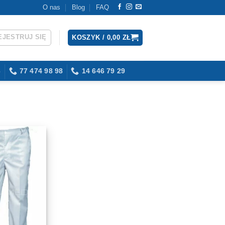
O nas
Blog
FAQ
EJESTRUJ SIĘ
KOSZYK /
0,00
ZŁ
3
77 474 98 98
14 646 79 29