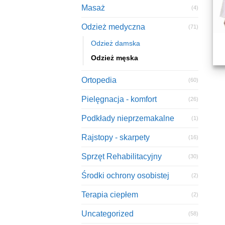
Masaż
(4)
Odzież medyczna
(71)
Odzież damska
Odzież męska
Ortopedia
(60)
Pielęgnacja - komfort
(26)
Podkłady nieprzemakalne
(1)
Rajstopy - skarpety
(16)
Sprzęt Rehabilitacyjny
(30)
Środki ochrony osobistej
(2)
Terapia ciepłem
(2)
Uncategorized
(58)