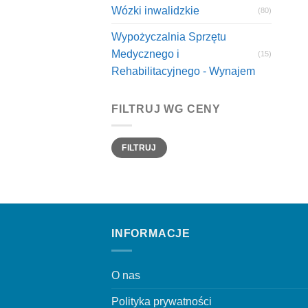
Wózki inwalidzkie
(80)
Wypożyczalnia Sprzętu
Medycznego i
(15)
Rehabilitacyjnego - Wynajem
FILTRUJ WG CENY
Cena
Cena
FILTRUJ
min
max
INFORMACJE
O nas
Polityka prywatności