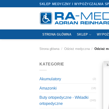
Przewiń
SKLEP MEDYCZNY I WYPOŻYCZALNIA S
do
zawartości
STRONA GŁÓWNA
SKLEP
WYPOŻ
Strona główna
/
Odzież medyczna
/
Odzież m
KATEGORIE
Akumulatory
(2)
Amazonki
(18)
Buty ortopedyczne - Wkładki
(243)
ortopedyczne