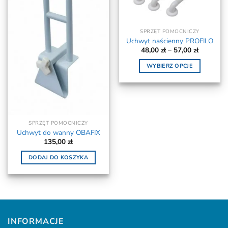
SPRZĘT POMOCNICZY
Uchwyt naścienny PROFILO
Zakres
48,00
zł
–
57,00
zł
cen:
od
WYBIERZ OPCJE
48,00 zł
do
Ten
57,00 zł
produkt
ma
wiele
wariantów.
SPRZĘT POMOCNICZY
Opcje
Uchwyt do wanny OBAFIX
135,00
zł
można
wybrać
DODAJ DO KOSZYKA
na
stronie
produktu
INFORMACJE