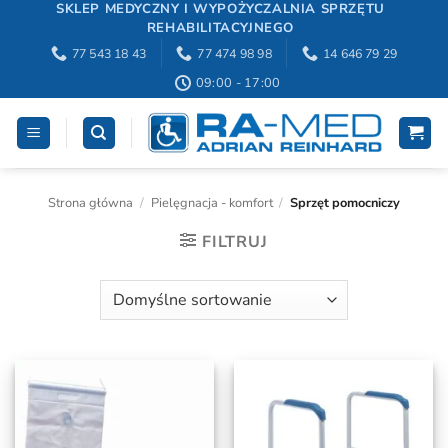
Przewiń
SKLEP MEDYCZNY I WYPOŻYCZALNIA SPRZĘTU
REHABILITACYJNEGO
do
77 543 18 43
77 474 98 98
14 646 79 29
zawartości
09:00 - 17:00
Strona główna
/
Pielęgnacja - komfort
/
Sprzęt pomocniczy
FILTRUJ