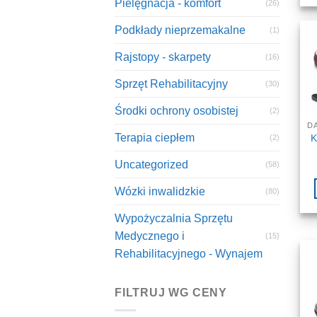
Pielęgnacja - komfort
(26)
Podkłady nieprzemakalne
(1)
Rajstopy - skarpety
(16)
Sprzęt Rehabilitacyjny
(30)
Środki ochrony osobistej
(2)
Terapia ciepłem
K
(2)
Uncategorized
(58)
Wózki inwalidzkie
(80)
Wypożyczalnia Sprzętu
Medycznego i
(15)
Rehabilitacyjnego - Wynajem
FILTRUJ WG CENY