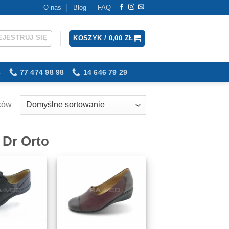
O nas
Blog
FAQ
EJESTRUJ SIĘ
KOSZYK /
0,00
ZŁ
3
77 474 98 98
14 646 79 29
ków
Dr Orto