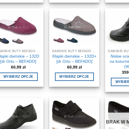
produkt
produkt
ma
ma
wiele
wiele
wariantów.
wariantów.
Opcje
Opcje
można
można
wybrać
wybrać
DAMSKIE BUTY BEFADO DR ORTO
DAMSKIE BUTY BEFADO DR ORTO
na
na
lapki damskie – 132D
Klapki damskie – 132D+
Niskie oci
stronie
stronie
[dr Orto – BEFADO]
[dr Orto – BEFADO]
na koturn
produktu
produktu
(9
60,99
zł
60,99
zł
359
WYBIERZ OPCJE
WYBIERZ OPCJE
WYBIE
Ten
Ten
produkt
produkt
ma
ma
wiele
wiele
wariantów.
wariantów.
Opcje
Opcje
BRAK W 
można
można