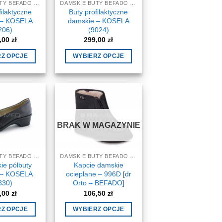
DAMSKIE BUTY BEFADO DR ORTO
DAMSKIE BUTY BEFADO DR ORTO
filaktyczne
Buty profilaktyczne
 – KOSELA
damskie – KOSELA
206)
(9024)
,00
zł
299,00
zł
RZ OPCJE
WYBIERZ OPCJE
Ten
Ten
produkt
produkt
ma
ma
wiele
wiele
wariantów.
wariantów.
BRAK W MAGAZYNIE
Opcje
Opcje
można
można
wybrać
wybrać
DAMSKIE BUTY BEFADO DR ORTO
DAMSKIE BUTY BEFADO DR ORTO
na
na
ie półbuty
Kapcie damskie
stronie
stronie
 – KOSELA
ocieplane – 996D [dr
produktu
produktu
330)
Orto – BEFADO]
,00
zł
106,50
zł
RZ OPCJE
WYBIERZ OPCJE
Ten
Ten