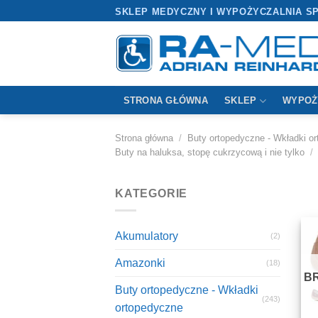
Przewiń
SKLEP MEDYCZNY I WYPOŻYCZALNIA S
do
zawartości
STRONA GŁÓWNA
SKLEP
WYPOŻ
Strona główna
/
Buty ortopedyczne - Wkładki o
Buty na haluksa, stopę cukrzycową i nie tylko
/
KATEGORIE
Akumulatory
(2)
Amazonki
(18)
B
Buty ortopedyczne - Wkładki
(243)
ortopedyczne