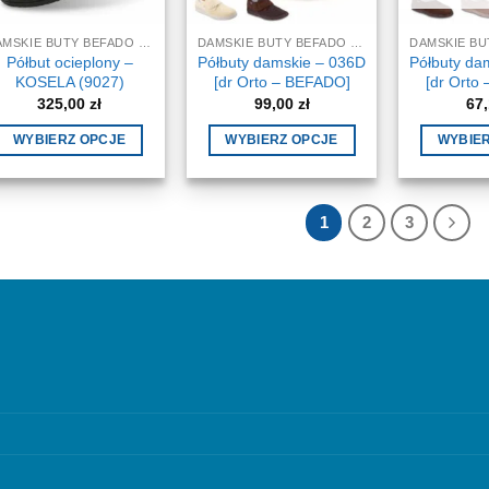
wybrać
wybrać
na
na
DAMSKIE BUTY BEFADO DR ORTO
DAMSKIE BUTY BEFADO DR ORTO
stronie
stronie
Półbut ocieplony –
Półbuty damskie – 036D
Półbuty da
produktu
produktu
KOSELA (9027)
[dr Orto – BEFADO]
[dr Orto
325,00
zł
99,00
zł
67
WYBIERZ OPCJE
WYBIERZ OPCJE
WYBIE
Ten
Ten
produkt
produkt
ma
ma
1
2
3
wiele
wiele
wariantów.
wariantów.
Opcje
Opcje
można
można
wybrać
wybrać
na
na
stronie
stronie
produktu
produktu