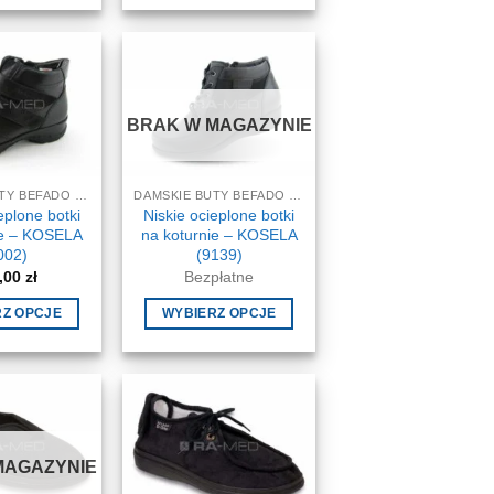
produkt
produkt
ma
ma
wiele
wiele
wariantów.
wariantów.
BRAK W MAGAZYNIE
Opcje
Opcje
można
można
wybrać
wybrać
DAMSKIE BUTY BEFADO DR ORTO
DAMSKIE BUTY BEFADO DR ORTO
na
na
eplone botki
Niskie ocieplone botki
stronie
stronie
ie – KOSELA
na koturnie – KOSELA
produktu
produktu
002)
(9139)
,00
zł
Bezpłatne
RZ OPCJE
WYBIERZ OPCJE
Ten
Ten
produkt
produkt
ma
ma
wiele
wiele
wariantów.
wariantów.
MAGAZYNIE
Opcje
Opcje
można
można