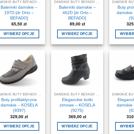
DAMSKIE BUTY BEFADO DR ORTO
DAMSKIE BUTY BEFADO DR ORTO
Balerinki damskie –
Balerinki damskie –
Buty pro
197D [dr Orto –
462D [dr Orto –
damskie
BEFADO]
BEFADO]
(9
65,50
zł
89,00
zł
325
WYBIERZ OPCJE
WYBIERZ OPCJE
WYBIE
Ten
Ten
produkt
produkt
ma
ma
wiele
wiele
wariantów.
wariantów.
Opcje
Opcje
można
można
wybrać
wybrać
DAMSKIE BUTY BEFADO DR ORTO
DAMSKIE BUTY BEFADO DR ORTO
na
na
Buty profilaktyczne
Eleganckie botki
Eleganck
stronie
stronie
damskie – KOSELA
zimowe – KOSELA
damskie
produktu
produktu
(9397)
(9275)
(9
329,00
zł
369,00
zł
310
WYBIERZ OPCJE
WYBIERZ OPCJE
WYBIE
Ten
Ten