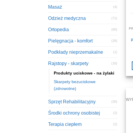
Masaż
(4)
Odzież medyczna
(71)
Ortopedia
(60)
Pielęgnacja - komfort
(26)
Podkłady nieprzemakalne
(1)
Rajstopy - skarpety
(16)
Produkty uciskowe - na żylaki
Skarpety bezuciskowe
(zdrowotne)
WY
Sprzęt Rehabilitacyjny
(30)
Środki ochrony osobistej
(2)
Terapia ciepłem
(2)