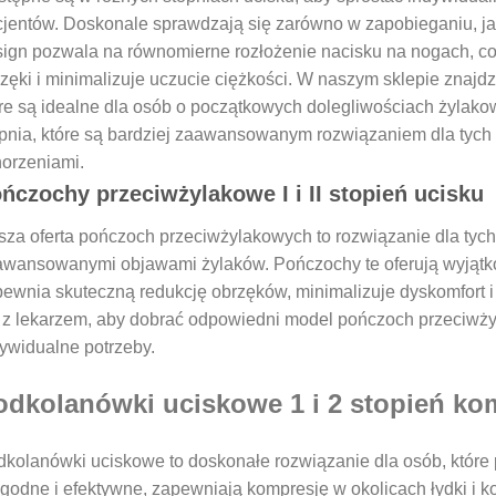
jentów. Doskonale sprawdzają się zarówno w zapobieganiu, jak
ign pozwala na równomierne rozłożenie nacisku na nogach, co
zęki i minimalizuje uczucie ciężkości. W naszym sklepie znajd
re są idealne dla osób o początkowych dolegliwościach żylak
pnia, które są bardziej zaawansowanym rozwiązaniem dla tyc
orzeniami.
ńczochy przeciwżylakowe I i II stopień ucisku
za oferta pończoch przeciwżylakowych to rozwiązanie dla tych, 
wansowanymi objawami żylaków. Pończochy te oferują wyjątkow
ewnia skuteczną redukcję obrzęków, minimalizuje dyskomfort i 
 z lekarzem, aby dobrać odpowiedni model pończoch przeciwżyl
ywidualne potrzeby.
odkolanówki uciskowe 1 i 2 stopień ko
kolanówki uciskowe to doskonałe rozwiązanie dla osób, które p
odne i efektywne, zapewniają kompresję w okolicach łydki i ko