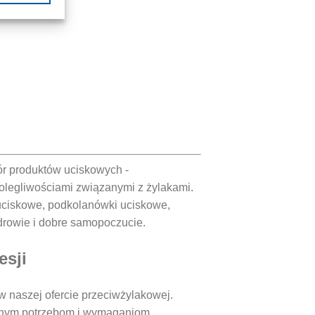
Ten
produkt
ma
wiele
wariantów.
Opcje
można
wybrać
na
stronie
r produktów uciskowych -
produktu
olegliwościami związanymi z żylakami.
uciskowe, podkolanówki uciskowe,
zdrowie i dobre samopoczucie.
esji
 naszej ofercie przeciwżylakowej.
alnym potrzebom i wymaganiom