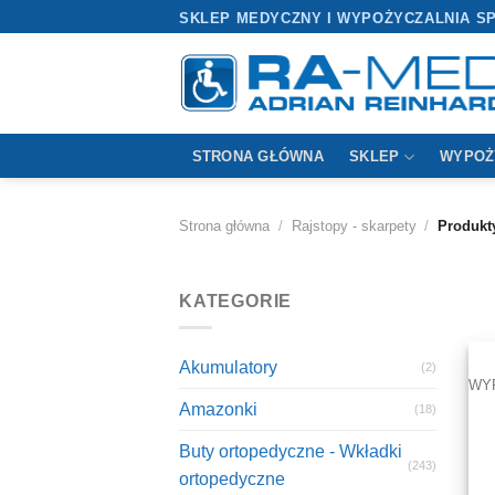
Przewiń
SKLEP MEDYCZNY I WYPOŻYCZALNIA S
do
zawartości
STRONA GŁÓWNA
SKLEP
WYPOŻ
Strona główna
/
Rajstopy - skarpety
/
Produkty
KATEGORIE
Akumulatory
(2)
WY
Amazonki
(18)
Buty ortopedyczne - Wkładki
(243)
ortopedyczne