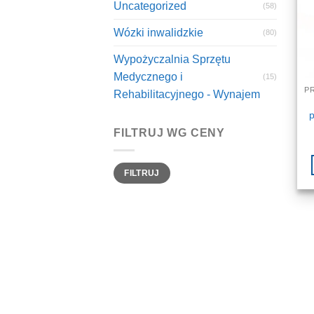
Uncategorized
(58)
Wózki inwalidzkie
(80)
Wypożyczalnia Sprzętu
Medycznego i
(15)
Rehabilitacyjnego - Wynajem
FILTRUJ WG CENY
Cena
Cena
FILTRUJ
min
max