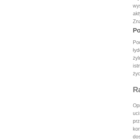
wys
akt
Zna
Po
Pod
łyd
żyl
ist
życ
R
Opr
uci
prz
kor
dos