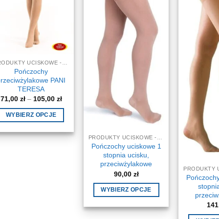
stronie
stronie
produktu
produktu
PRODUKTY UCISKOWE - NA ŻYLAKI
Pończochy
przeciwżylakowe PANI
TERESA
Zakres
71,00
zł
–
105,00
zł
cen:
od
WYBIERZ OPCJE
71,00 zł
do
Ten
105,00 zł
produkt
PRODUKTY UCISKOWE - NA ŻYLAKI
Pończochy uciskowe 1
ma
stopnia ucisku,
wiele
przeciwżylakowe
wariantów.
90,00
zł
Pończochy
Opcje
stopni
WYBIERZ OPCJE
można
przeci
Ten
141
wybrać
produkt
na