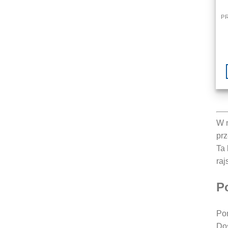
W n
prz
Ta 
raj
P
Poń
Dos