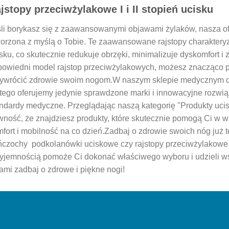
jstopy przeciwżylakowe I i II stopień ucisku
li borykasz się z zaawansowanymi objawami żylaków, nasza ofe
orzona z myślą o Tobie. Te zaawansowane rajstopy charaktery
sku, co skutecznie redukuje obrzęki, minimalizuje dyskomfort i
owiedni model rajstop przeciwżylakowych, możesz znacząco po
zywrócić zdrowie swoim nogom.
W naszym sklepie medycznym d
tego oferujemy jedynie sprawdzone marki i innowacyjne rozwią
ndardy medyczne. Przeglądając naszą kategorię "Produkty uci
ność, że znajdziesz produkty, które skutecznie pomogą Ci w w
fort i mobilność na co dzień.
Zadbaj o zdrowie swoich nóg już te
czochy podkolanówki uciskowe czy rajstopy przeciwżylakowe. 
yjemnością pomoże Ci dokonać właściwego wyboru i udzieli w
ami zadbaj o zdrowe i piękne nogi!