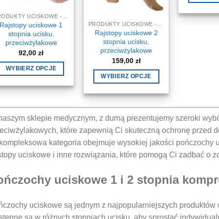
PRODUKTY UCISKOWE - NA ŻYLAKI
Rajstopy uciskowe 1
PRODUKTY UCISKOWE - NA ŻYLAKI
Rajstopy uciskowe 2
stopnia ucisku,
stopnia ucisku,
przeciwżylakowe
przeciwżylakowe
92,00
zł
159,00
zł
WYBIERZ OPCJE
WYBIERZ OPCJE
Ten
Ten
produkt
produkt
ma
ma
wiele
aszym sklepie medycznym, z dumą prezentujemy szeroki wybó
wiele
wariantów.
eciwżylakowych, które zapewnią Ci skuteczną ochronę przed d
wariantów.
Opcje
kompleksowa kategoria obejmuje wysokiej jakości pończochy 
Opcje
można
stopy uciskowe i inne rozwiązania, które pomogą Ci zadbać o 
można
wybrać
wybrać
na
ończochy uciskowe 1 i 2 stopnia kompr
na
stronie
stronie
produktu
produktu
czochy uciskowe są jednym z najpopularniejszych produktów w
tępne są w różnych stopniach ucisku, aby sprostać indywidu