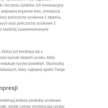
 i leczeniu żylaków. Ich innowacyjny
 poprawia krążenie krwi, zmniejsza
ziesz pończochy uciskowe 1 stopnia,
owych oraz pończochy uciskowe 2
h z bardziej zaawansowanymi
którzy już borykają się z
o wysoki stopień ucisku, który
redukuje ryzyko powikłań. Skonsultuj
akowych, który najlepiej spełni Twoje
mpresji
referują krótsze produkty uciskowe.
stki, dzięki czemu zmniejszają ryzyko