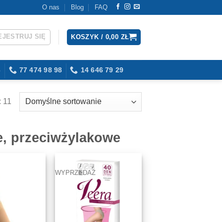
O nas
Blog
FAQ
EJESTRUJ SIĘ
KOSZYK /
0,00
ZŁ
3
77 474 98 98
14 646 79 29
 11
e, przeciwżylakowe
WYPRZEDAŻ