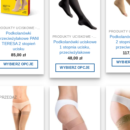
PRODUKTY UCISKOWE - NA ŻYLAKI
Podkolanówki
Podkolanó
PRODUKTY UCISKOWE - NA ŻYLAKI
przeciwżylakowe PANI
2 stopn
Podkolanówki uciskowe
TERESA 2 stopień
przeci
1 stopnia ucisku,
ucisku
przeciwżylakowe
117
85,00
zł
48,00
zł
WYBIE
WYBIERZ OPCJE
WYBIERZ OPCJE
Ten
Ten
produkt
produkt
ma
ma
wiele
wiele
PRZEDAŻ
wariantów.
wariantów.
Opcje
Opcje
można
można
wybrać
wybrać
na
na