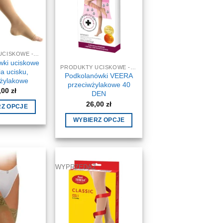
PRODUKTY UCISKOWE - NA ŻYLAKI
wki uciskowe
PRODUKTY UCISKOWE - NA ŻYLAKI
ia ucisku,
Podkolanówki VEERA
wżylakowe
przeciwżylakowe 40
,00
zł
DEN
26,00
zł
RZ OPCJE
Ten
WYBIERZ OPCJE
produkt
Ten
ma
produkt
wiele
ma
wariantów.
wiele
WYPRZEDAŻ
Opcje
wariantów.
można
Opcje
wybrać
można
na
wybrać
stronie