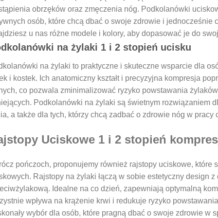
tąpienia obrzęków oraz zmęczenia nóg. Podkolanówki uciskow
ywnych osób, które chcą dbać o swoje zdrowie i jednocześnie c
jdziesz u nas różne modele i kolory, aby dopasować je do swoj
dkolanówki na żylaki 1 i 2 stopień ucisku
kolanówki na żylaki to praktyczne i skuteczne wsparcie dla osó
ek i kostek. Ich anatomiczny kształt i precyzyjna kompresja po
nych, co pozwala zminimalizować ryzyko powstawania żylaków 
niejących. Podkolanówki na żylaki są świetnym rozwiązaniem 
ia, a także dla tych, którzy chcą zadbać o zdrowie nóg w pracy
ajstopy Uciskowe 1 i 2 stopień kompres
ócz pończoch, proponujemy również rajstopy uciskowe, które 
skowych. Rajstopy na żylaki łączą w sobie estetyczny design z 
eciwżylakową. Idealne na co dzień, zapewniają optymalną kompr
zystnie wpływa na krążenie krwi i redukuje ryzyko powstawania
konały wybór dla osób, które pragną dbać o swoje zdrowie w s