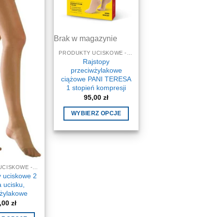
na
produktu
stronie
produktu
Brak w magazynie
PRODUKTY UCISKOWE - NA ŻYLAKI
Rajstopy
przeciwżylakowe
ciążowe PANI TERESA
1 stopień kompresji
95,00
zł
WYBIERZ OPCJE
Ten
produkt
ma
wiele
PRODUKTY UCISKOWE - NA ŻYLAKI
wariantów.
 uciskowe 2
Opcje
a ucisku,
można
wżylakowe
,00
zł
wybrać
na