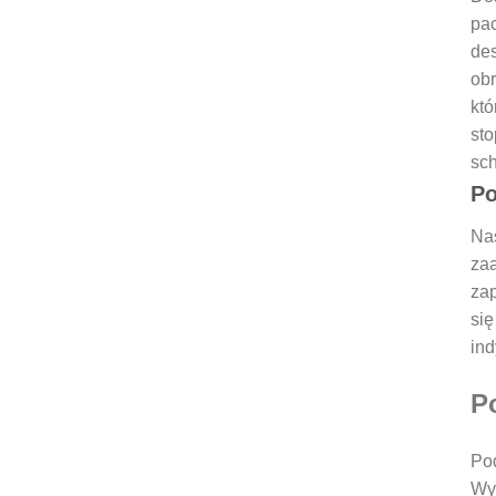
pac
des
obr
któ
sto
sch
Po
Nas
zaa
zap
się
ind
P
Pod
Wyg