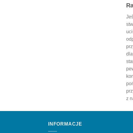
Ra
Jeś
stw
uci
odp
pr
dla
sta
pew
kom
poń
prz
z n
INFORMACJE