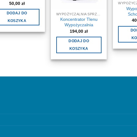
50,00
zł
Wypo
DODAJ DO
Sch
WYPOŻYCZALNIA SPRZĘTU MEDYCZNEGO I REHABILITACYJNEGO - WYNAJEM
Koncentrator Tlenu
40
KOSZYKA
Wypożyczalnia
DO
194,00
zł
KO
DODAJ DO
KOSZYKA