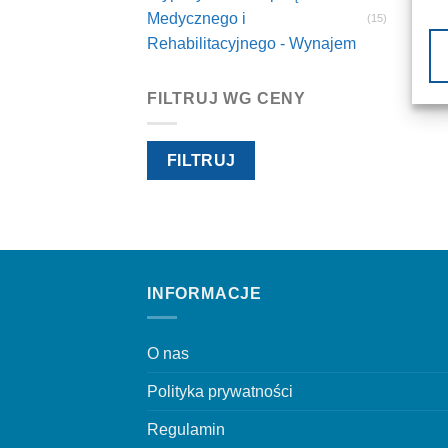
Medycznego i
(15)
Rehabilitacyjnego - Wynajem
FILTRUJ WG CENY
Cena
Cena
FILTRUJ
min
max
INFORMACJE
O nas
Polityka prywatności
Regulamin