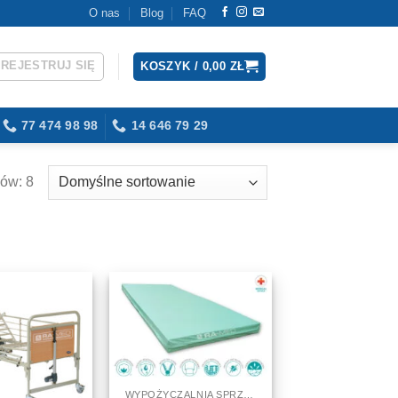
O nas
Blog
FAQ
AREJESTRUJ SIĘ
KOSZYK /
0,00
ZŁ
77 474 98 98
14 646 79 29
ów: 8
WYPOŻYCZALNIA SPRZĘTU MEDYCZNEGO I REHABILITACYJNEGO - WYNAJEM