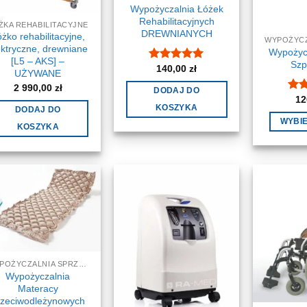
Wypożyczalnia Łóżek
Rehabilitacyjnych
ŻKA REHABILITACYJNE
DREWNIANYCH
żko rehabilitacyjne,
ektryczne, drewniane
Wypożyc
[L5 – AKS] –
Szp
140,00
zł
Oceniono
5
UŻYWANE
na 5
2 990,00
zł
DODAJ DO
12
Oce
KOSZYKA
na 
DODAJ DO
WYBI
KOSZYKA
WYPOŻYCZALNIA SPRZĘTU MEDYCZNEGO I REHABILITACYJNEGO - WYNAJEM
Wypożyczalnia
Materacy
rzeciwodleżynowych