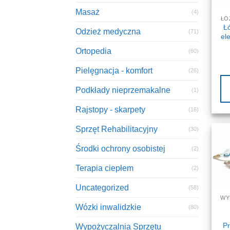
Masaż
(4)
ŁÓ
Łó
Odzież medyczna
(71)
el
Ortopedia
(60)
Pielęgnacja - komfort
(26)
Podkłady nieprzemakalne
(1)
Rajstopy - skarpety
(16)
Sprzęt Rehabilitacyjny
(30)
Środki ochrony osobistej
(2)
Terapia ciepłem
(2)
Uncategorized
(58)
Wózki inwalidzkie
(80)
P
Wypożyczalnia Sprzętu