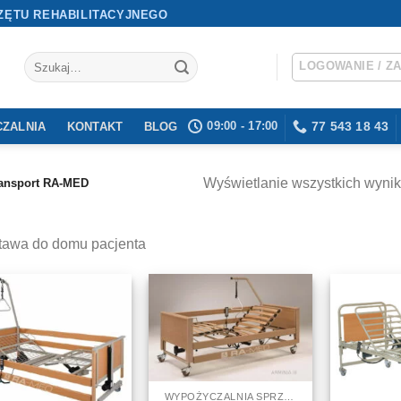
ZĘTU REHABILITACYJNEGO
Szukaj:
LOGOWANIE / Z
09:00 - 17:00
77 543 18 43
ZALNIA
KONTAKT
BLOG
Wyświetlanie wszystkich wynik
ansport RA-MED
tawa do domu pacjenta
WYPOŻYCZALNIA SPRZĘTU MEDYCZNEGO I REHABILITACYJNEGO - WYNAJEM