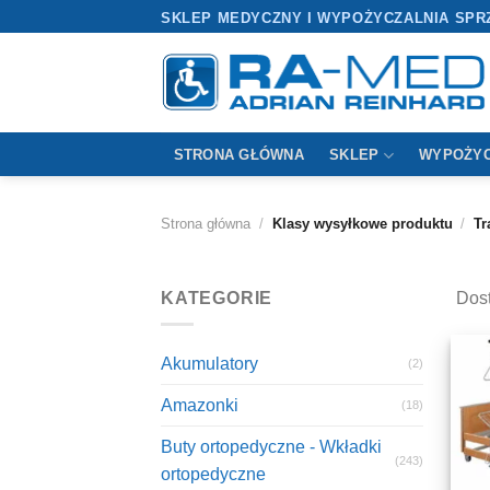
Przewiń
SKLEP MEDYCZNY I WYPOŻYCZALNIA SPR
do
zawartości
STRONA GŁÓWNA
SKLEP
WYPOŻYC
Strona główna
/
Klasy wysyłkowe produktu
/
Tr
KATEGORIE
Dos
Akumulatory
(2)
Amazonki
(18)
Buty ortopedyczne - Wkładki
(243)
ortopedyczne