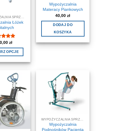
Wypożyczalnia
Materacy Piankowych
40,00
zł
WYPOŻYCZALNIA SPRZĘTU MEDYCZNEGO I REHABILITACYJNEGO - WYNAJEM
zalnia Łóżek
DODAJ DO
italnych
KOSZYKA
0,00
zł
niono
5
5
ERZ OPCJE
WYPOŻYCZALNIA SPRZĘTU MEDYCZNEGO I REHABILITACYJNEGO - WYNAJEM
Wypożyczalnia
Podnośników Pacjenta