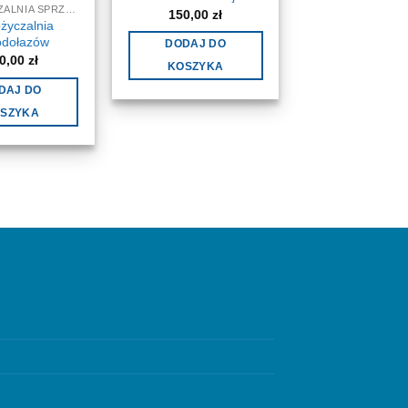
WYPOŻYCZALNIA SPRZĘTU MEDYCZNEGO I REHABILITACYJNEGO - WYNAJEM
150,00
zł
życzalnia
odołazów
DODAJ DO
0,00
zł
KOSZYKA
DAJ DO
SZYKA