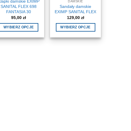
lapki damskie EXIMP
DAMSKIE
Sandały damskie
SANITAL FLEX 698
EXIMP SANITAL FLEX
FANTASIA 30
129,00
zł
95,00
zł
WYBIERZ OPCJE
WYBIERZ OPCJE
Ten
Ten
produkt
produkt
ma
ma
wiele
wiele
wariantów.
wariantów.
Opcje
Opcje
można
można
wybrać
wybrać
na
na
stronie
stronie
produktu
produktu