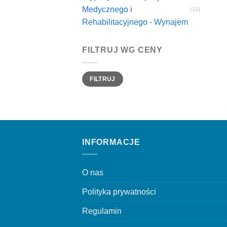
Medycznego i
(15)
Rehabilitacyjnego - Wynajem
FILTRUJ WG CENY
Cena
Cena
FILTRUJ
min
max
INFORMACJE
O nas
Polityka prywatności
Regulamin