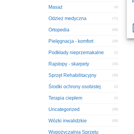
K
Masaż
(4)
Odzież medyczna
(71)
Ortopedia
(60)
Pielęgnacja - komfort
(26)
Podkłady nieprzemakalne
(1)
Rajstopy - skarpety
(16)
Sprzęt Rehabilitacyjny
(30)
Środki ochrony osobistej
(2)
Terapia ciepłem
(2)
Uncategorized
(58)
Wózki inwalidzkie
(80)
Wypożyczalnia Sprzętu