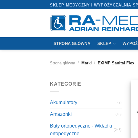
Przewiń
SKLEP MEDYCZNY I WYPOŻYCZALNIA S
do
zawartości
STRONA GŁÓWNA
SKLEP
WYPOŻ
Strona główna
/
Marki
/
EXIMP Sanital Flex
KATEGORIE
Akumulatory
(2)
Amazonki
(18)
Buty ortopedyczne - Wkładki
(243)
ortopedyczne