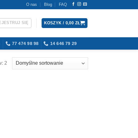
O nas
Blog
FAQ
EJESTRUJ SIĘ
KOSZYK /
0,00
ZŁ
3
77 474 98 98
14 646 79 29
: 2