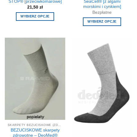
STOP® [przeciwkomarowe]
SeaCell® [z algami
morskimi i cynkiem]
21,50
zł
Bezpłatne
WYBIERZ OPCJE
WYBIERZ OPCJE
Ten
Ten
produkt
produkt
ma
ma
wiele
wiele
wariantów.
wariantów.
Opcje
Opcje
można
można
wybrać
wybrać
na
na
stronie
stronie
produktu
produktu
SKARPETY BEZUCISKOWE (ZDROWOTNE)
BEZUCISKOWE skarpety
zdrowotne – DeoMed®