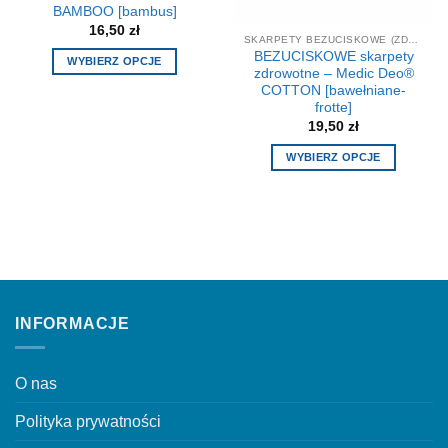
BAMBOO [bambus]
16,50
zł
SKARPETY BEZUCISKOWE (ZDROWOTNE)
BEZUCISKOWE skarpety
WYBIERZ OPCJE
zdrowotne – Medic Deo®
Ten
COTTON [bawełniane-
produkt
frotte]
ma
19,50
zł
wiele
WYBIERZ OPCJE
wariantów.
Ten
Opcje
produkt
można
ma
wybrać
wiele
na
wariantów.
stronie
Opcje
produktu
można
INFORMACJE
wybrać
na
stronie
O nas
produktu
Polityka prywatności