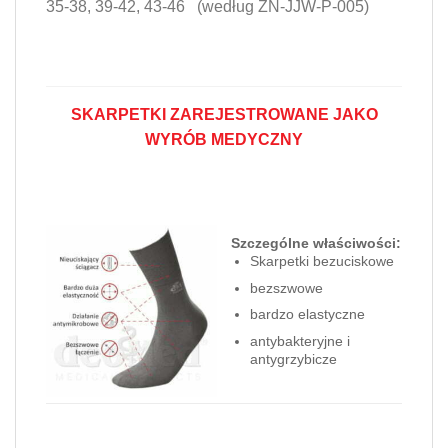
35-38, 39-42, 43-46 (według ZN-JJW-P-005)
SKARPETKI ZAREJESTROWANE JAKO
WYRÓB MEDYCZNY
Szczególne właściwości:
Skarpetki bezuciskowe
bezszwowe
bardzo elastyczne
antybakteryjne i
antygrzybicze