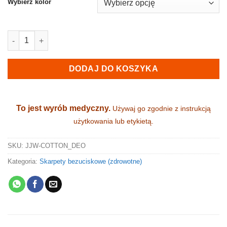
Wybierz kolor
ilość BEZUCISKOWE skarpety zdrowotne - DeoMed® COTTON Sil
DODAJ DO KOSZYKA
To jest wyrób medyczny.
Używaj go zgodnie z instrukcją
użytkowania lub etykietą.
SKU:
JJW-COTTON_DEO
Kategoria:
Skarpety bezuciskowe (zdrowotne)