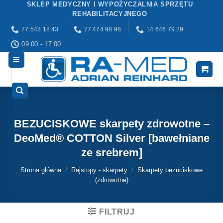
SKLEP MEDYCZNY I WYPOŻYCZALNIA SPRZĘTU
Przewiń
REHABILITACYJNEGO
do
77 543 18 43
77 474 98 98
14 646 79 29
zawartości
09:00 - 17:00
BEZUCISKOWE skarpety zdrowotne –
DeoMed® COTTON Silver [bawełniane
ze srebrem]
Strona główna
/
Rajstopy - skarpety
/
Skarpety bezuciskowe
(zdrowotne)
FILTRUJ