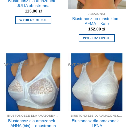
Biustonosz dla amazonek –
JULIA obustronna
113,00
zł
AMAZONKI
Biustonosz po mastektomii
WYBIERZ OPCJE
AFMA – Kate
Ten
152,00
zł
produkt
WYBIERZ OPCJE
ma
Ten
wiele
produkt
wariantów.
ma
Opcje
wiele
można
WYPRZEDAŻ
WYPRZEDAŻ
wariantów.
wybrać
Opcje
na
można
stronie
wybrać
produktu
na
stronie
produktu
BIUSTONOSZE DLA AMAZONEK, STANIKI
BIUSTONOSZE DLA AMAZONEK, STANIKI
Biustonosz dla amazonek –
Biustonosz dla amazonek –
ANNA (bis) – obustronna
LENA