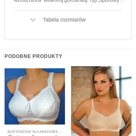
wzmocniona włókniną gorciarską. Typ „sportowy”.
Tabela rozmiarów
PODOBNE PRODUKTY
WYPRZEDAŻ
BIUSTONOSZE DLA AMAZONEK, STANIKI