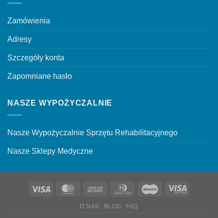
Zamówienia
Adresy
Szczegóły konta
Zapomniane hasło
NASZE WYPOŻYCZALNIE
Nasze Wypożyczalnie Sprzętu Rehabilitacyjnego
Nasze Sklepy Medyczne
Visa
MasterCard
Cash
Dinners
Maestro
Visa
On
Club
Electron
O NAS
BLOG
FAQ
Delivery