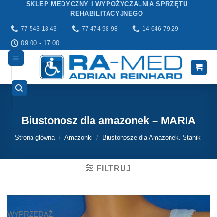
SKLEP MEDYCZNY I WYPOŻYCZALNIA SPRZĘTU
Przewiń
REHABILITACYJNEGO
do
77 543 18 43
77 474 98 98
14 646 79 29
zawartości
09:00 - 17:00
Biustonosz dla amazonek – MARIA
Strona główna
/
Amazonki
/
Biustonosze dla Amazonek, Staniki
FILTRUJ
WYPRZEDAŻ