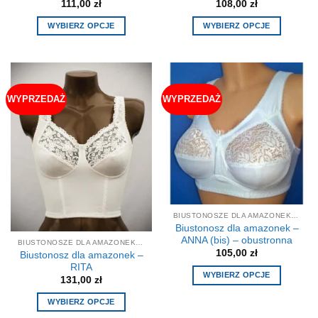
111,00
zł
108,00
zł
WYBIERZ OPCJE
WYBIERZ OPCJE
Ten
Ten
produkt
produkt
ma
ma
wiele
wiele
WYPRZEDAŻ
WYPRZEDAŻ
wariantów.
wariantów.
Opcje
Opcje
można
można
wybrać
wybrać
na
na
stronie
stronie
produktu
produktu
BIUSTONOSZE DLA AMAZONEK, STANIKI
Biustonosz dla amazonek –
ANNA (bis) – obustronna
BIUSTONOSZE DLA AMAZONEK, STANIKI
105,00
zł
Biustonosz dla amazonek –
RITA
WYBIERZ OPCJE
131,00
zł
Ten
WYBIERZ OPCJE
produkt