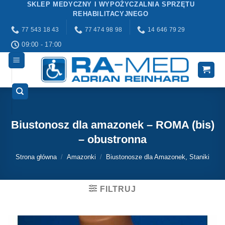
SKLEP MEDYCZNY I WYPOŻYCZALNIA SPRZĘTU
Przewiń
REHABILITACYJNEGO
do
77 543 18 43
77 474 98 98
14 646 79 29
zawartości
09:00 - 17:00
Biustonosz dla amazonek – ROMA (bis)
– obustronna
Strona główna
/
Amazonki
/
Biustonosze dla Amazonek, Staniki
FILTRUJ