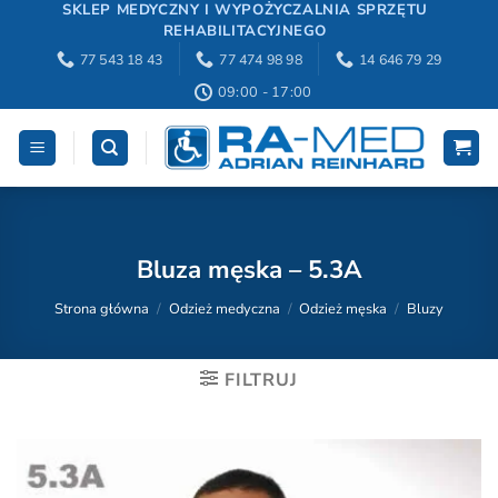
Przewiń
SKLEP MEDYCZNY I WYPOŻYCZALNIA SPRZĘTU
REHABILITACYJNEGO
do
77 543 18 43
77 474 98 98
14 646 79 29
zawartości
09:00 - 17:00
Bluza męska – 5.3A
Strona główna
/
Odzież medyczna
/
Odzież męska
/
Bluzy
FILTRUJ