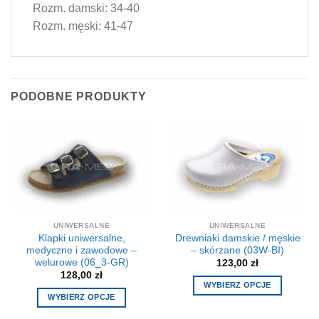
Rozm. damski: 34-40
Rozm. męski: 41-47
PODOBNE PRODUKTY
UNIWERSALNE
UNIWERSALNE
Klapki uniwersalne,
Drewniaki damskie / męskie
medyczne i zawodowe –
– skórzane (03W-BI)
welurowe (06_3-GR)
123,00
zł
128,00
zł
WYBIERZ OPCJE
WYBIERZ OPCJE
Ten
Ten
produkt