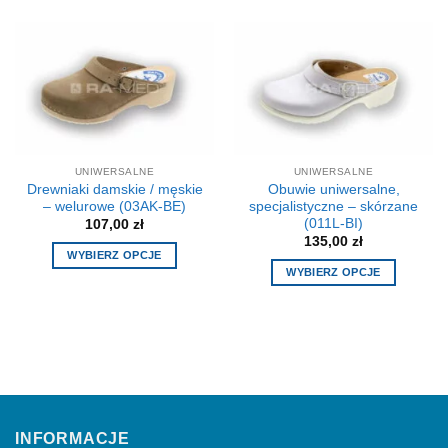
produkt
ma
ma
wiele
wiele
wariantów.
wariantów.
Opcje
Opcje
można
można
wybrać
wybrać
na
na
stronie
UNIWERSALNE
UNIWERSALNE
stronie
produktu
Drewniaki damskie / męskie
Obuwie uniwersalne,
produktu
– welurowe (03AK-BE)
specjalistyczne – skórzane
(011L-BI)
107,00
zł
135,00
zł
WYBIERZ OPCJE
WYBIERZ OPCJE
Ten
Ten
produkt
produkt
ma
ma
wiele
wiele
wariantów.
wariantów.
Opcje
Opcje
można
można
wybrać
INFORMACJE
wybrać
na