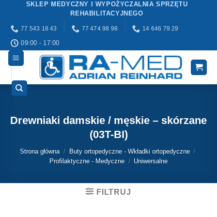
SKLEP MEDYCZNY I WYPOŻYCZALNIA SPRZĘTU
Przewiń
REHABILITACYJNEGO
do
77 543 18 43
77 474 98 98
14 646 79 29
zawartości
09:00 - 17:00
Drewniaki damskie / męskie – skórzane
(03T-BI)
Strona główna
/
Buty ortopedyczne - Wkładki ortopedyczne
/
Profilaktyczne - Medyczne
/
Uniwersalne
FILTRUJ