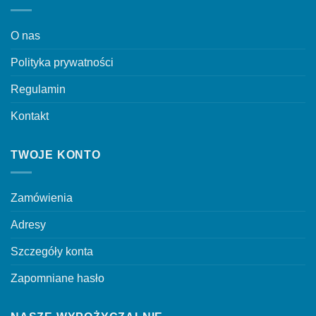
na
stronie
stronie
produktu
O nas
produktu
Polityka prywatności
Regulamin
Kontakt
TWOJE KONTO
Zamówienia
Adresy
Szczegóły konta
Zapomniane hasło