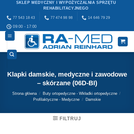
SKLEP MEDYCZNY I WYPOŻYCZALNIA SPRZĘTU
Przewiń
REHABILITACYJNEGO
do
77 543 18 43
77 474 98 98
14 646 79 29
zawartości
09:00 - 17:00
Klapki damskie, medyczne i zawodowe
– skórzane (06D-BI)
Strona główna
/
Buty ortopedyczne - Wkładki ortopedyczne
/
Profilaktyczne - Medyczne
/
Damskie
FILTRUJ