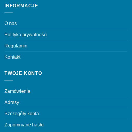
można
na
INFORMACJE
wybrać
stronie
na
produktu
stronie
O nas
produktu
Polityka prywatności
Regulamin
Kontakt
TWOJE KONTO
Zamówienia
Adresy
Szczegóły konta
Zapomniane hasło