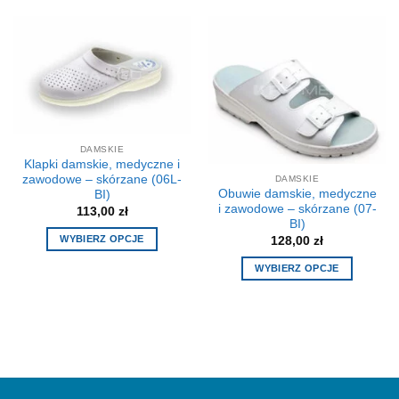
produkt
produkt
ma
ma
wiele
wiele
wariantów.
wariantów.
Opcje
Opcje
można
można
wybrać
wybrać
na
na
DAMSKIE
stronie
stronie
Klapki damskie, medyczne i
produktu
produktu
zawodowe – skórzane (06L-
DAMSKIE
Obuwie damskie, medyczne
BI)
i zawodowe – skórzane (07-
113,00
zł
BI)
WYBIERZ OPCJE
128,00
zł
Ten
WYBIERZ OPCJE
produkt
Ten
ma
produkt
wiele
ma
wariantów.
wiele
Opcje
wariantów.
można
Opcje
wybrać