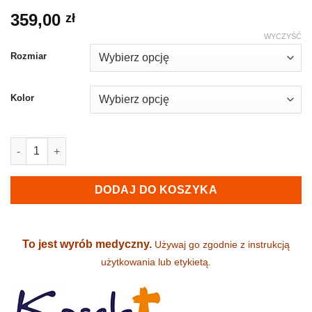
359,00
zł
WYCZYŚĆ
Rozmiar
Kolor
ilość Niskie ocieplone botki na koturnie - KOSELA (9002)
DODAJ DO KOSZYKA
To jest wyrób medyczny.
Używaj go zgodnie z instrukcją
użytkowania lub etykietą.