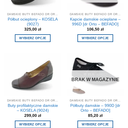
DAMSKIE BUTY BEFADO DR ORTO
DAMSKIE BUTY BEFADO DR ORTO
Półbut ocieplony – KOSELA
Kapcie damskie ocieplane –
(9027)
996D [dr Orto – BEFADO]
325,00
zł
106,50
zł
WYBIERZ OPCJE
WYBIERZ OPCJE
Ten
Ten
produkt
produkt
ma
ma
wiele
wiele
wariantów.
wariantów.
Opcje
Opcje
BRAK W MAGAZYNIE
można
można
wybrać
wybrać
na
na
stronie
stronie
DAMSKIE BUTY BEFADO DR ORTO
DAMSKIE BUTY BEFADO DR ORTO
produktu
produktu
Buty profilaktyczne damskie
Półbuty damskie – 990D [dr
– KOSELA (9024)
Orto – BEFADO]
299,00
zł
85,20
zł
WYBIERZ OPCJE
WYBIERZ OPCJE