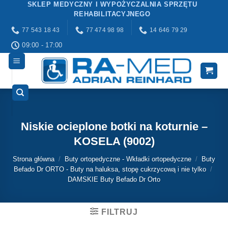
SKLEP MEDYCZNY I WYPOŻYCZALNIA SPRZĘTU
Przewiń
REHABILITACYJNEGO
do
77 543 18 43
77 474 98 98
14 646 79 29
zawartości
09:00 - 17:00
Niskie ocieplone botki na koturnie –
KOSELA (9002)
Strona główna
/
Buty ortopedyczne - Wkładki ortopedyczne
/
Buty
Befado Dr ORTO - Buty na haluksa, stopę cukrzycową i nie tylko
/
DAMSKIE Buty Befado Dr Orto
FILTRUJ