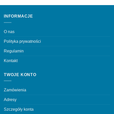
wariantów.
Opcje
Opcje
można
można
wybrać
INFORMACJE
wybrać
na
na
stronie
stronie
produktu
O nas
produktu
Polityka prywatności
Regulamin
Kontakt
TWOJE KONTO
Zamówienia
Adresy
Szczegóły konta