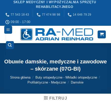
SKLEP MEDYCZNY I WYPOŻYCZALNIA SPRZĘTU
Przewiń
REHABILITACYJNEGO
do
77 543 18 43
77 474 98 98
14 646 79 29
zawartości
09:00 - 17:00
Obuwie damskie, medyczne i zawodowe
– skórzane (07G-BI)
Strona główna
/
Buty ortopedyczne - Wkładki ortopedyczne
/
Profilaktyczne - Medyczne
/
Damskie
FILTRUJ