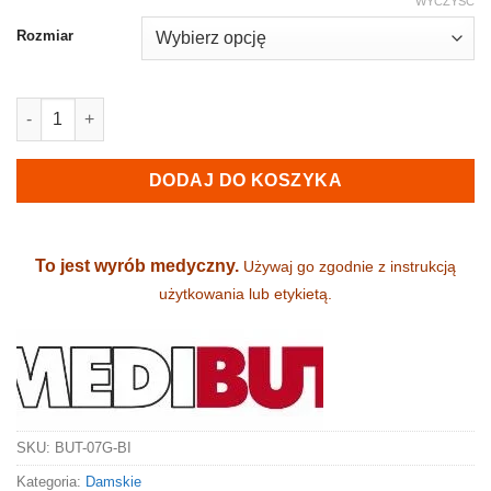
WYCZYŚĆ
Rozmiar
ilość Obuwie damskie, medyczne i zawodowe - skórzane (07G-B
DODAJ DO KOSZYKA
To jest wyrób medyczny.
Używaj go zgodnie z instrukcją
użytkowania lub etykietą.
SKU:
BUT-07G-BI
Kategoria:
Damskie