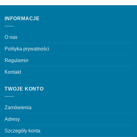
wariantów.
wariantów.
Opcje
Opcje
można
można
INFORMACJE
wybrać
wybrać
na
na
stronie
stronie
O nas
produktu
produktu
Polityka prywatności
Regulamin
Kontakt
TWOJE KONTO
Zamówienia
Adresy
Szczegóły konta