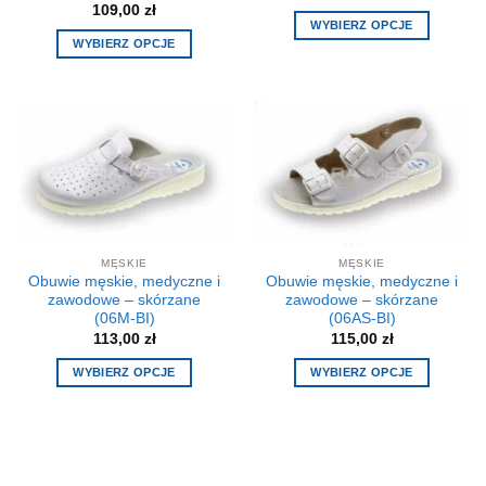
109,00
zł
WYBIERZ OPCJE
WYBIERZ OPCJE
Ten
Ten
produkt
produkt
ma
ma
wiele
wiele
wariantów.
wariantów.
Opcje
Opcje
można
można
wybrać
wybrać
na
na
stronie
MĘSKIE
MĘSKIE
stronie
produktu
Obuwie męskie, medyczne i
Obuwie męskie, medyczne i
produktu
zawodowe – skórzane
zawodowe – skórzane
(06M-BI)
(06AS-BI)
113,00
zł
115,00
zł
WYBIERZ OPCJE
WYBIERZ OPCJE
Ten
Ten
produkt
produkt
ma
ma
wiele
wiele