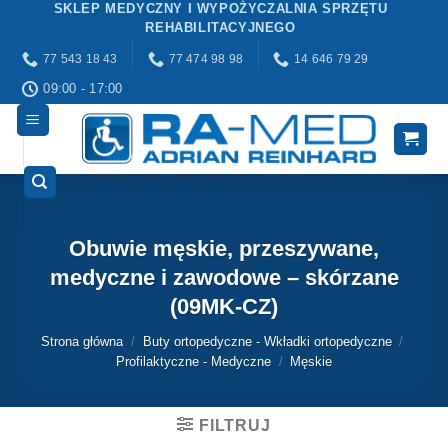
SKLEP MEDYCZNY I WYPOŻYCZALNIA SPRZĘTU
Przewiń
REHABILITACYJNEGO
do
77 543 18 43
77 474 98 98
14 646 79 29
zawartości
09:00 - 17:00
Obuwie męskie, przeszywane,
medyczne i zawodowe – skórzane
(09MK-CZ)
Strona główna
/
Buty ortopedyczne - Wkładki ortopedyczne
/
Profilaktyczne - Medyczne
/
Męskie
FILTRUJ