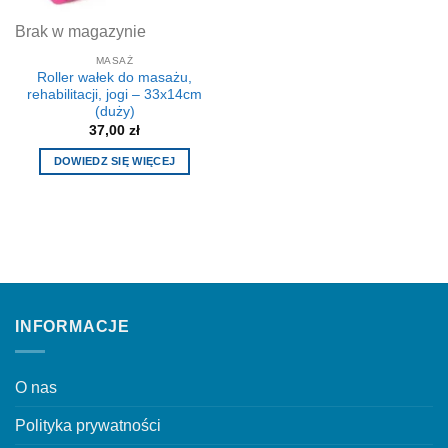
na
stronie
Brak w magazynie
produktu
MASAŻ
Roller wałek do masażu,
rehabilitacji, jogi – 33x14cm
(duży)
37,00
zł
DOWIEDZ SIĘ WIĘCEJ
INFORMACJE
O nas
Polityka prywatności