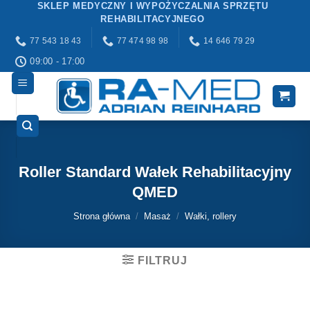
SKLEP MEDYCZNY I WYPOŻYCZALNIA SPRZĘTU
Przewiń
REHABILITACYJNEGO
do
77 543 18 43
77 474 98 98
14 646 79 29
zawartości
09:00 - 17:00
Roller Standard Wałek Rehabilitacyjny
QMED
Strona główna
/
Masaż
/
Wałki, rollery
FILTRUJ