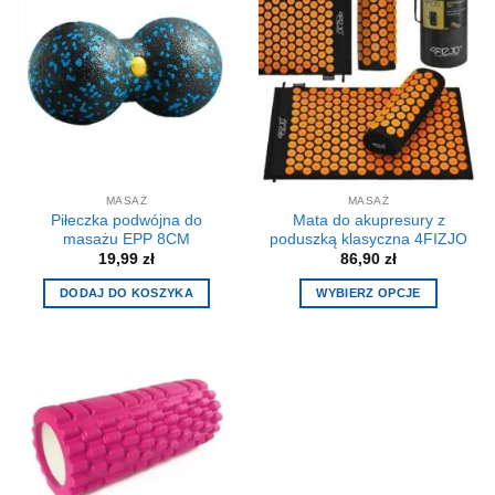
MASAŻ
MASAŻ
Piłeczka podwójna do
Mata do akupresury z
masażu EPP 8CM
poduszką klasyczna 4FIZJO
19,99
zł
86,90
zł
DODAJ DO KOSZYKA
WYBIERZ OPCJE
Ten
produkt
ma
wiele
wariantów.
Opcje
można
wybrać