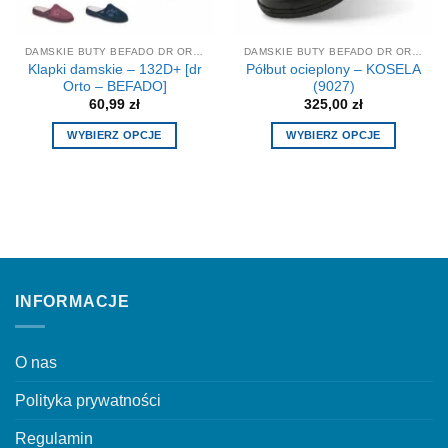
wybrać
wybrać
na
na
stronie
stronie
DAMSKIE BUTY BEFADO DR ORTO
DAMSKIE BUTY BEFADO DR ORTO
produktu
produktu
Klapki damskie – 132D+ [dr
Półbut ocieplony – KOSELA
Orto – BEFADO]
(9027)
60,99
zł
325,00
zł
WYBIERZ OPCJE
WYBIERZ OPCJE
Ten
Ten
produkt
produkt
ma
ma
wiele
wiele
wariantów.
wariantów.
Opcje
Opcje
można
można
INFORMACJE
wybrać
wybrać
na
na
stronie
stronie
O nas
produktu
produktu
Polityka prywatności
Regulamin