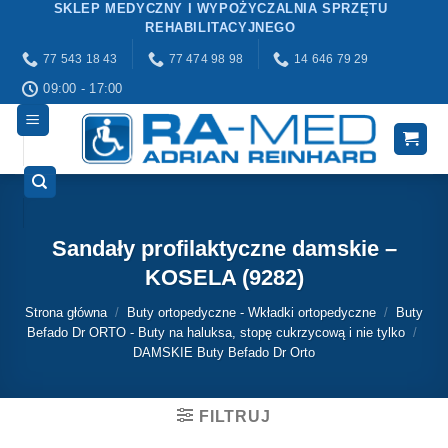
SKLEP MEDYCZNY I WYPOŻYCZALNIA SPRZĘTU
Przewiń
REHABILITACYJNEGO
do
77 543 18 43
77 474 98 98
14 646 79 29
zawartości
09:00 - 17:00
Sandały profilaktyczne damskie –
KOSELA (9282)
Strona główna
/
Buty ortopedyczne - Wkładki ortopedyczne
/
Buty
Befado Dr ORTO - Buty na haluksa, stopę cukrzycową i nie tylko
/
DAMSKIE Buty Befado Dr Orto
FILTRUJ