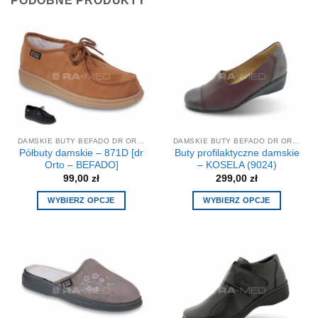
PODOBNE PRODUKTY
DAMSKIE BUTY BEFADO DR ORTO
DAMSKIE BUTY BEFADO DR ORTO
Półbuty damskie – 871D [dr
Buty profilaktyczne damskie
Orto – BEFADO]
– KOSELA (9024)
99,00
zł
299,00
zł
WYBIERZ OPCJE
WYBIERZ OPCJE
Ten
Ten
produkt
produkt
ma
ma
wiele
wiele
wariantów.
wariantów.
Opcje
Opcje
można
można