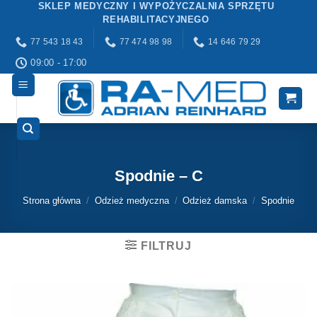
SKLEP MEDYCZNY I WYPOŻYCZALNIA SPRZĘTU
Przewiń
REHABILITACYJNEGO
do
77 543 18 43
77 474 98 98
14 646 79 29
zawartości
09:00 - 17:00
Spodnie – C
Strona główna
/
Odzież medyczna
/
Odzież damska
/
Spodnie
FILTRUJ