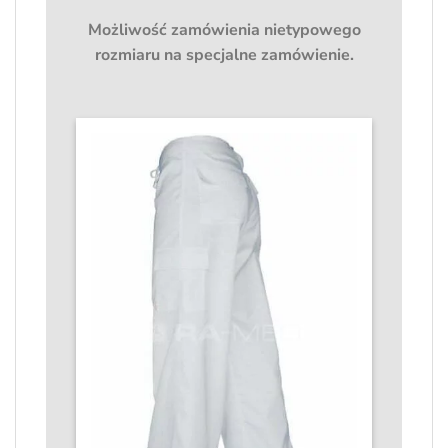
Możliwość zamówienia nietypowego
rozmiaru na specjalne zamówienie.