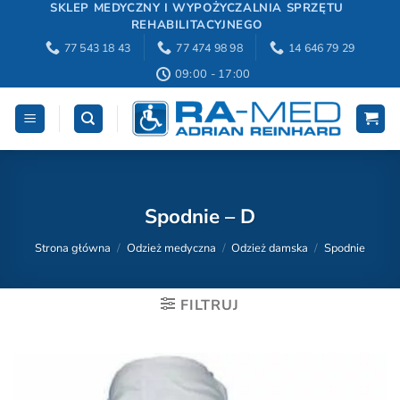
Przewiń
SKLEP MEDYCZNY I WYPOŻYCZALNIA SPRZĘTU
REHABILITACYJNEGO
do
77 543 18 43
77 474 98 98
14 646 79 29
zawartości
09:00 - 17:00
Spodnie – D
Strona główna
/
Odzież medyczna
/
Odzież damska
/
Spodnie
FILTRUJ