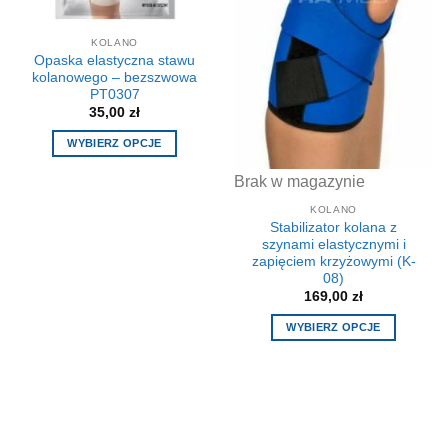
produktu
KOLANO
Opaska elastyczna stawu
kolanowego – bezszwowa
PT0307
35,00
zł
WYBIERZ OPCJE
Ten
Brak w magazynie
produkt
ma
KOLANO
Stabilizator kolana z
wiele
szynami elastycznymi i
wariantów.
zapięciem krzyżowymi (K-
Opcje
08)
można
169,00
zł
wybrać
WYBIERZ OPCJE
na
Ten
stronie
produkt
produktu
ma
wiele
wariantów.