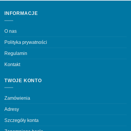
Opcje
można
INFORMACJE
wybrać
na
stronie
O nas
produktu
Polityka prywatności
Regulamin
Kontakt
TWOJE KONTO
Zamówienia
Adresy
Szczegóły konta