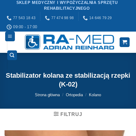
SKLEP MEDYCZNY I WYPOŻYCZALNIA SPRZĘTU
Przewiń
REHABILITACYJNEGO
do
77 543 18 43
77 474 98 98
14 646 79 29
zawartości
09:00 - 17:00
Stabilizator kolana ze stabilizacją rzepki
(K-02)
Strona główna
/
Ortopedia
/
Kolano
FILTRUJ