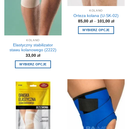
KOLANO
Orteza kolana (U-SK-02)
Zakres
85,00
zł
–
101,00
zł
cen:
od
WYBIERZ OPCJE
85,00 zł
do
Ten
101,00 z
KOLANO
produkt
Elastyczny stabilizator
ma
stawu kolanowego (2222)
wiele
33,00
zł
wariantów.
WYBIERZ OPCJE
Opcje
Ten
można
produkt
wybrać
ma
na
wiele
stronie
wariantów.
produktu
Opcje
można
wybrać
na
stronie