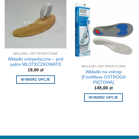
ma
Opcje
wiele
można
wariantów.
wybrać
Opcje
na
można
stronie
wybrać
produktu
na
stronie
produktu
WKŁADKI ORTOPEDYCZNE
Wkładki ortopedyczne – pod
palce MŁOTECZKOWATE
WKŁADKI ORTOPEDYCZNE
19,00
zł
Wkładki na ostrogi
[FootWave OSTROGA
WYBIERZ OPCJE
PIĘTOWA]
Ten
145,00
zł
produkt
WYBIERZ OPCJE
ma
Ten
wiele
produkt
wariantów.
ma
Opcje
wiele
można
wariantów.
wybrać
Opcje
na