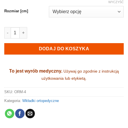
WYCZYŚĆ
Rozmiar [cm]
ilość Wkładki ortopedyczne – PODPIĘTKI supinujące
DODAJ DO KOSZYKA
To jest wyrób medyczny.
Używaj go zgodnie z instrukcją
użytkowania lub etykietą.
SKU:
ORM-4
Kategoria:
Wkładki ortopedyczne