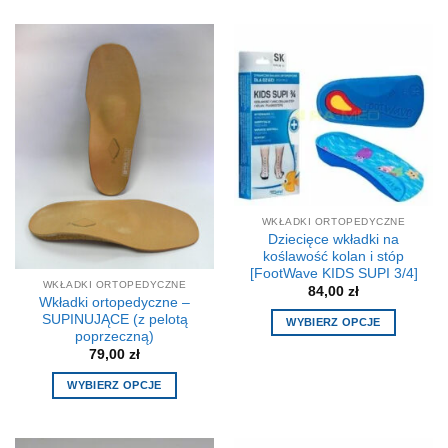
WKŁADKI ORTOPEDYCZNE
Dziecięce wkładki na
koślawość kolan i stóp
[FootWave KIDS SUPI 3/4]
WKŁADKI ORTOPEDYCZNE
84,00
zł
Wkładki ortopedyczne –
SUPINUJĄCE (z pelotą
WYBIERZ OPCJE
poprzeczną)
Ten
79,00
zł
produkt
WYBIERZ OPCJE
ma
Ten
wiele
produkt
wariantów.