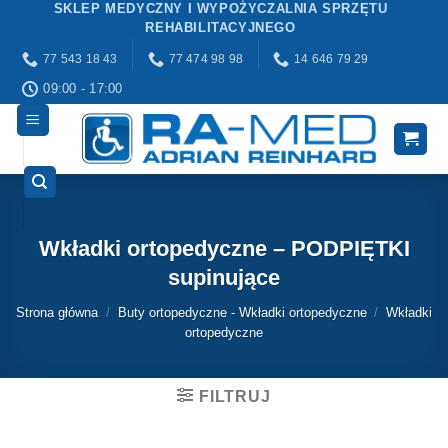
SKLEP MEDYCZNY I WYPOŻYCZALNIA SPRZĘTU
Przewiń
REHABILITACYJNEGO
do
77 543 18 43
77 474 98 98
14 646 79 29
zawartości
09:00 - 17:00
Wkładki ortopedyczne – PODPIĘTKI
supinujące
Strona główna
/
Buty ortopedyczne - Wkładki ortopedyczne
/
Wkładki
ortopedyczne
FILTRUJ