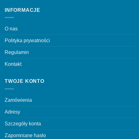
można
stronie
INFORMACJE
wybrać
produktu
na
stronie
O nas
produktu
Polityka prywatności
Regulamin
Kontakt
TWOJE KONTO
Zamówienia
Adresy
Szczegóły konta
Zapomniane hasło