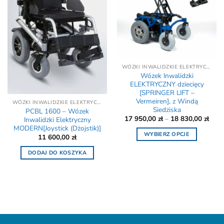
wybrać
produktu
na
stronie
produktu
WÓZKI INWALIDZKIE ELEKTRYCZNE - REFUNDACJA NFZ
Wózek Inwalidzki
ELEKTRYCZNY dziecięcy
[SPRINGER LIFT –
Vermeiren], z Windą
WÓZKI INWALIDZKIE ELEKTRYCZNE - REFUNDACJA NFZ
Siedziska
PCBL 1600 – Wózek
Zakr
17 950,00
zł
–
18 830,00
zł
Inwalidzki Elektryczny
cen:
MODERN[Joystick (Dżojstik)]
od
WYBIERZ OPCJE
11 600,00
zł
17
950,
Ten
do
DODAJ DO KOSZYKA
produkt
18
830,
ma
wiele
wariantów.
Opcje
można
wybrać