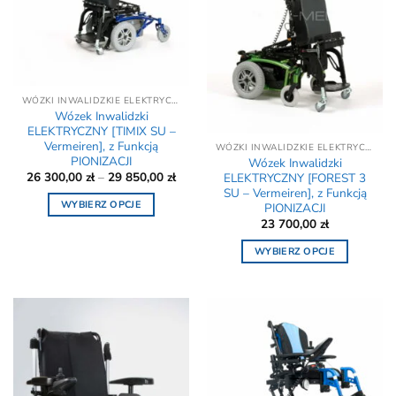
WÓZKI INWALIDZKIE ELEKTRYCZNE - REFUNDACJA NFZ
Wózek Inwalidzki
ELEKTRYCZNY [TIMIX SU –
Vermeiren], z Funkcją
WÓZKI INWALIDZKIE ELEKTRYCZNE - REFUNDACJA NFZ
PIONIZACJI
Wózek Inwalidzki
Zakres
26 300,00
zł
–
29 850,00
zł
ELEKTRYCZNY [FOREST 3
cen:
SU – Vermeiren], z Funkcją
od
WYBIERZ OPCJE
PIONIZACJI
26
300,00 zł
23 700,00
zł
Ten
do
produkt
29
WYBIERZ OPCJE
850,00 zł
ma
Ten
wiele
produkt
wariantów.
ma
Opcje
wiele
można
wariantów.
wybrać
Opcje
na
można
stronie