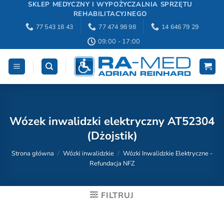
Przewiń
SKLEP MEDYCZNY I WYPOŻYCZALNIA SPRZĘTU
REHABILITACYJNEGO
do
77 543 18 43
77 474 98 98
14 646 79 29
zawartości
09:00 - 17:00
Wózek inwalidzki elektryczny AT52304
(Dżojstik)
Strona główna
/
Wózki inwalidzkie
/
Wózki Inwalidzkie Elektryczne -
Refundacja NFZ
FILTRUJ