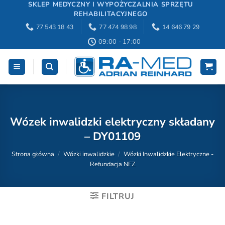
Przewiń
SKLEP MEDYCZNY I WYPOŻYCZALNIA SPRZĘTU
REHABILITACYJNEGO
do
77 543 18 43
77 474 98 98
14 646 79 29
zawartości
09:00 - 17:00
Wózek inwalidzki elektryczny składany
– DY01109
Strona główna
/
Wózki inwalidzkie
/
Wózki Inwalidzkie Elektryczne -
Refundacja NFZ
FILTRUJ