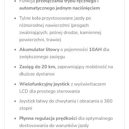
Funkcja
przełączania trybu ręcznego i
automatycznego jednym naciśnięciem
Tylne koła przystosowane jazdy po
różnorodnej nawierzchni (progach
zwalniających, polnej drodze, kamiennej
powierzchni, trawie)
Akumulator litowy
o pojemności
10AH
dla
zwiększonego zasięgu
Zasięg do 20 km,
zapewniający mobilność na
dłuższe dystanse
Wielofunkcyjny joystick
z wyświetlaczem
LCD dla prostego sterowania
Joystick łatwy do chwytania i obracania o 360
stopni
Płynna regulacja prędkości
dla optymalnego
dostosowania do warunków jazdy