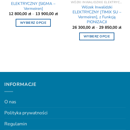
WÓZKI INWALIDZKIE ELEKTRYCZNE - REFUNDACJA NFZ
ELEKTRYCZNY [SIGMA –
Wózek Inwalidzki
Vermeiren]
ELEKTRYCZNY [TIMIX SU –
Zakres
12 800,00
zł
–
13 900,00
zł
Vermeiren], z Funkcją
cen:
od
PIONIZACJI
WYBIERZ OPCJE
12
Zakr
26 300,00
zł
–
29 850,00
zł
800,00 zł
Ten
cen:
do
od
produkt
13
WYBIERZ OPCJE
26
900,00 zł
ma
300,
Ten
do
wiele
produkt
29
850,
wariantów.
ma
Opcje
wiele
można
wariantów.
wybrać
Opcje
na
można
INFORMACJE
stronie
wybrać
produktu
na
stronie
O nas
produktu
Polityka prywatności
Regulamin