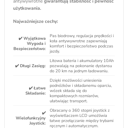
antywywrotne
gwarantują stabilność i pewność
użytkowania.
Najważniejsze cechy:
Pas biodrowy, regulacja prędkości i
✔️ Wyjątkowa
koła antywywrotne zapewniają
Wygoda i
komfort i bezpieczeństwo podczas
Bezpieczeństwo:
jazdy.
Litowa bateria i akumulatory 10Ah
✔️ Długi Zasięg:
pozwalają na pokonanie dystansu
do 20 km na jednym ładowaniu.
Dzięki możliwości uniesienia
podnóżków i składanemu oparciu,
✔️ Łatwe
wózek składa się do
Składanie:
kompaktowych rozmiarów,
ułatwiając transport.
Obracany o 360 stopni joystick z
✔️
wyświetlaczem LCD umożliwia
Wielofunkcyjny
łatwe przełączanie między trybami
Joystick:
ręcznym i automatycznym.