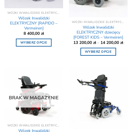
WÓZKI INWALIDZKIE ELEKTRYCZNE - REFUNDACJA NFZ
Wózek Inwalidzki
WÓZKI INWALIDZKIE ELEKTRYCZNE - REFUNDACJA NFZ
ELEKTRYCZNY [RAPIDO –
Wózek Inwalidzki
Vermeiren]
ELEKTRYCZNY dziecięcy
8 400,00
zł
[FOREST KIDS – Vermeiren]
Zakr
13 200,00
zł
–
14 200,00
zł
WYBIERZ OPCJE
cen:
Ten
od
WYBIERZ OPCJE
13
produkt
200,
Ten
do
ma
produkt
14
wiele
200,
ma
wariantów.
wiele
Opcje
wariantów.
można
Opcje
wybrać
można
BRAK W MAGAZYNIE
na
wybrać
stronie
na
produktu
stronie
produktu
WÓZKI INWALIDZKIE ELEKTRYCZNE - REFUNDACJA NFZ
Wózek Inwalidzki