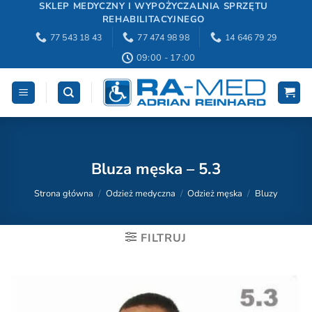
Przewiń
SKLEP MEDYCZNY I WYPOŻYCZALNIA SPRZĘTU
REHABILITACYJNEGO
do
77 543 18 43
77 474 98 98
14 646 79 29
zawartości
09:00 - 17:00
Bluza męska – 5.3
Strona główna
/
Odzież medyczna
/
Odzież męska
/
Bluzy
FILTRUJ