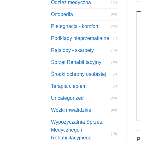
Odzież medyczna
(71)
Ortopedia
(60)
Pielęgnacja - komfort
(26)
Podkłady nieprzemakalne
(1)
Rajstopy - skarpety
(16)
Sprzęt Rehabilitacyjny
(30)
Środki ochrony osobistej
(2)
Terapia ciepłem
(2)
Uncategorized
(58)
Wózki inwalidzkie
(80)
Wypożyczalnia Sprzętu
Medycznego i
(15)
Rehabilitacyjnego -
P