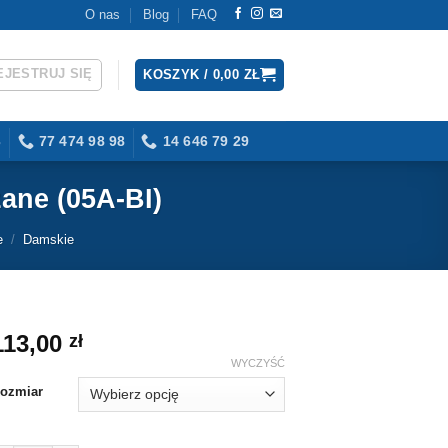
O nas
Blog
FAQ
EJESTRUJ SIĘ
KOSZYK /
0,00
ZŁ
3
77 474 98 98
14 646 79 29
ane (05A-BI)
e
/
Damskie
113,00
zł
WYCZYŚĆ
ozmiar