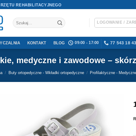
PRZĘTU REHABILITACYJNEGO
Szukaj:
LOGOWANIE / ZAR
09:00 - 17:00
77 543 18 4
YCZALNIA
KONTAKT
BLOG
kie, medyczne i zawodowe – skórz
na
/
Buty ortopedyczne - Wkładki ortopedyczne
/
Profilaktyczne - Medyczn
R