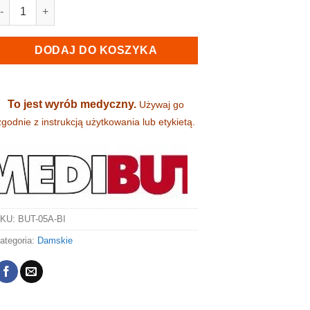
lość Klapki damskie, medyczne i zawodowe - skórzane (05A-BI)
DODAJ DO KOSZYKA
To jest wyrób medyczny.
Używaj go
zgodnie z instrukcją użytkowania lub etykietą.
SKU:
BUT-05A-BI
ategoria:
Damskie