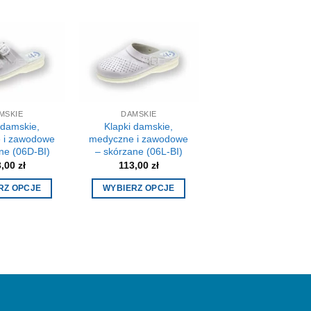
MSKIE
DAMSKIE
 damskie,
Klapki damskie,
 i zawodowe
medyczne i zawodowe
ne (06D-BI)
– skórzane (06L-BI)
3,00
zł
113,00
zł
RZ OPCJE
WYBIERZ OPCJE
Ten
Ten
produkt
produkt
ma
ma
wiele
wiele
wariantów.
wariantów.
Opcje
Opcje
można
można