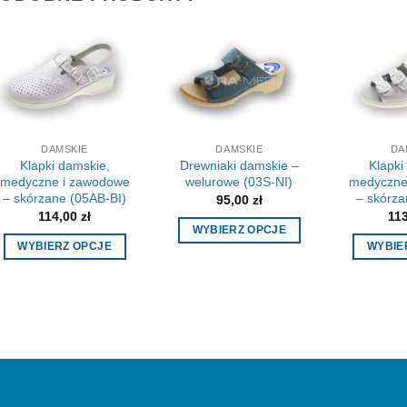
DAMSKIE
DAMSKIE
DA
Klapki damskie,
Drewniaki damskie –
Klapki
medyczne i zawodowe
welurowe (03S-NI)
medyczne
– skórzane (05AB-BI)
– skórza
95,00
zł
114,00
zł
11
WYBIERZ OPCJE
WYBIERZ OPCJE
WYBIE
Ten
Ten
produkt
produkt
ma
ma
wiele
wiele
wariantów.
wariantów.
Opcje
Opcje
można
można
wybrać