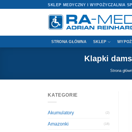
Przewiń
SKLEP MEDYCZNY I WYPOŻYCZALNIA S
do
zawartości
STRONA GŁÓWNA
SKLEP
WYPOŻ
Klapki dams
Strona głów
KATEGORIE
Akumulatory
(2)
Amazonki
(18)