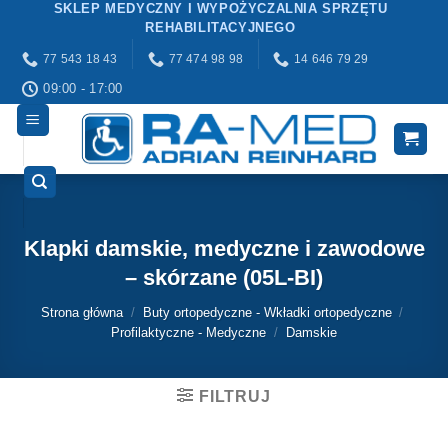
SKLEP MEDYCZNY I WYPOŻYCZALNIA SPRZĘTU
Przewiń
REHABILITACYJNEGO
do
77 543 18 43
77 474 98 98
14 646 79 29
zawartości
09:00 - 17:00
Klapki damskie, medyczne i zawodowe
– skórzane (05L-BI)
Strona główna
/
Buty ortopedyczne - Wkładki ortopedyczne
/
Profilaktyczne - Medyczne
/
Damskie
FILTRUJ