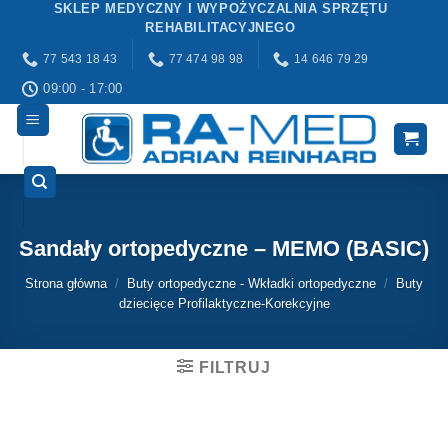
SKLEP MEDYCZNY I WYPOŻYCZALNIA SPRZĘTU
Przewiń
REHABILITACYJNEGO
do
77 543 18 43
77 474 98 98
14 646 79 29
zawartości
09:00 - 17:00
Sandały ortopedyczne – MEMO (BASIC)
Strona główna
/
Buty ortopedyczne - Wkładki ortopedyczne
/
Buty
dziecięce Profilaktyczne-Korekcyjne
FILTRUJ