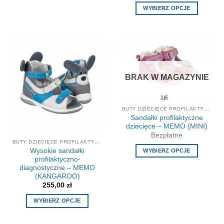
Ten
WYBIERZ OPCJE
produkt
Ten
ma
produkt
wiele
ma
wariantów.
wiele
Opcje
wariantów.
można
Opcje
BRAK W MAGAZYNIE
wybrać
można
na
wybrać
stronie
na
produktu
BUTY DZIECIĘCE PROFILAKTYCZNE-KOREKCYJNE
stronie
Sandałki profilaktyczne
produktu
dziecięce – MEMO (MINI)
Bezpłatne
BUTY DZIECIĘCE PROFILAKTYCZNE-KOREKCYJNE
Wysokie sandałki
WYBIERZ OPCJE
profilaktyczno-
Ten
diagnostyczne – MEMO
produkt
(KANGAROO)
ma
255,00
zł
wiele
WYBIERZ OPCJE
wariantów.
Ten
Opcje
produkt