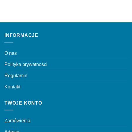
można
ma
wybrać
wiele
na
wariantów.
stronie
Opcje
produktu
można
INFORMACJE
wybrać
na
stronie
O nas
produktu
Polityka prywatności
Regulamin
Kontakt
TWOJE KONTO
Zamówienia
Adresy