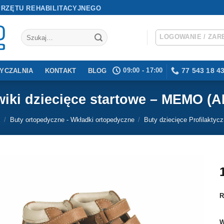
PRZĘTU REHABILITACYJNEGO
Szukaj:
LOGOWANIE / ZAR
09:00 - 17:00
77 543 18 4
YCZALNIA
KONTAKT
BLOG
wiki dziecięce startowe – MEMO (A
/
Buty ortopedyczne - Wkładki ortopedyczne
/
Buty dziecięce Profilaktyc
R
W