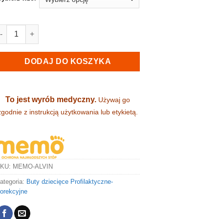
lość Trzewiki dziecięce startowe - MEMO (ALVIN)
DODAJ DO KOSZYKA
To jest wyrób medyczny.
Używaj go
zgodnie z instrukcją użytkowania lub etykietą.
SKU:
MEMO-ALVIN
ategoria:
Buty dziecięce Profilaktyczne-
orekcyjne