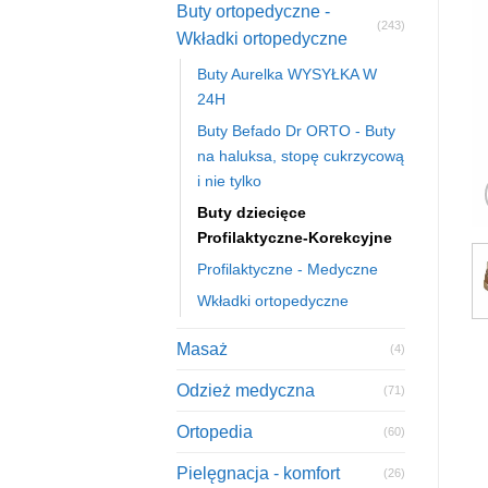
Buty ortopedyczne -
(243)
Wkładki ortopedyczne
Buty Aurelka WYSYŁKA W
24H
Buty Befado Dr ORTO - Buty
na haluksa, stopę cukrzycową
i nie tylko
Buty dziecięce
Profilaktyczne-Korekcyjne
Profilaktyczne - Medyczne
Wkładki ortopedyczne
Masaż
(4)
Odzież medyczna
(71)
Ortopedia
(60)
Pielęgnacja - komfort
(26)