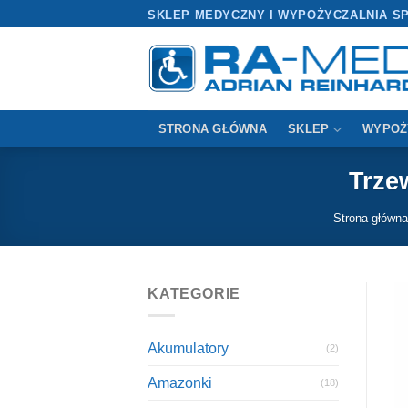
Przewiń
SKLEP MEDYCZNY I WYPOŻYCZALNIA S
do
zawartości
STRONA GŁÓWNA
SKLEP
WYPOŻ
Trze
Strona główna
KATEGORIE
Akumulatory
(2)
Amazonki
(18)