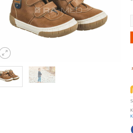
i
K
K