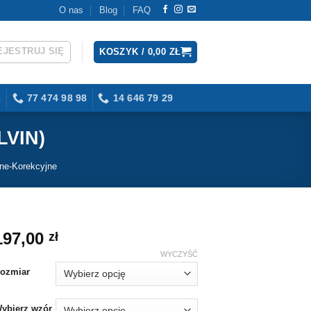
O nas
Blog
FAQ
EJESTRUJ SIĘ
KOSZYK /
0,00
ZŁ
3
77 474 98 98
14 646 79 29
LVIN)
zne-Korekcyjne
197,00
zł
WYCZYŚĆ
ozmiar
ybierz wzór