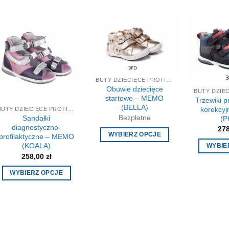
BUTY DZIECIĘCE PROFILAKTYCZNE-KOREKCYJNE
Obuwie dziecięce
startowe – MEMO
Trzewiki p
(BELLA)
korekcy
BUTY DZIECIĘCE PROFILAKTYCZNE-KOREKCYJNE
Bezpłatne
Sandałki
(P
diagnostyczno-
27
WYBIERZ OPCJE
profilaktyczne – MEMO
(KOALA)
WYBIE
Ten
258,00
zł
produkt
ma
WYBIERZ OPCJE
wiele
Ten
wariantów.
produkt
Opcje
ma
można
wiele