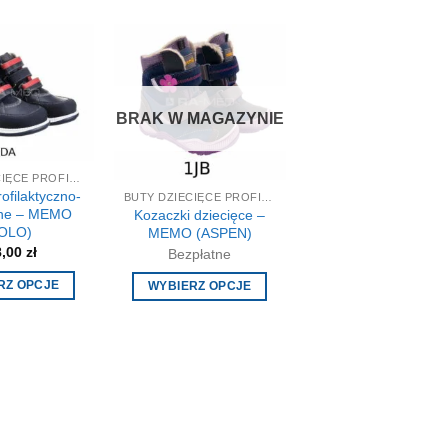
BRAK W MAGAZYNIE
BUTY DZIECIĘCE PROFILAKTYCZNE-KOREKCYJNE
rofilaktyczno-
BUTY DZIECIĘCE PROFILAKTYCZNE-KOREKCYJNE
jne – MEMO
Kozaczki dziecięce –
OLO)
MEMO (ASPEN)
8,00
zł
Bezpłatne
RZ OPCJE
WYBIERZ OPCJE
Ten
Ten
produkt
produkt
ma
ma
wiele
wiele
wariantów.
wariantów.
Opcje
Opcje
można